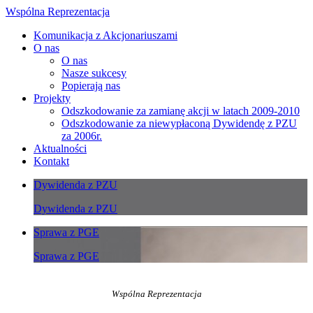
Wspólna Reprezentacja
Komunikacja z Akcjonariuszami
O nas
O nas
Nasze sukcesy
Popierają nas
Projekty
Odszkodowanie za zamianę akcji w latach 2009-2010
Odszkodowanie za niewypłaconą Dywidendę z PZU
za 2006r.
Aktualności
Kontakt
Dywidenda z PZU
Dywidenda z PZU
Sprawa z PGE
Sprawa z PGE
Wspólna Reprezentacja