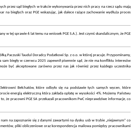
nych przez sąd biegłych w trakcie wykonywania przez nich pracy na rzecz sądu mają
 kar na biegłych oraz PGE wskazując, jak dalece rażące zachowanie wydłuża proces
ny w tej sprawie 6 lat temu na wniosek PGE S.A.). Jest czymś skandalicznym, że PGE
łką Paczuski Taudul Doradcy Podatkowi Sp. z o.o. w której pracuje. Przypominamy,
a sam biegły w czerwcu 2025 zapewnił pisemnie sąd, że nie ma konfliktu interesów
 może być akceptowane zarówno przez nas jak również przez każdego uczestnika
lektrowni Bełchatów, które odbyło się na podstawie tych samych wycen, które
rocie energią elektryczną która zakłada opłatę w wysokości 4%. Możemy Państwu
za to, że pracowni PGE SA przekazali pracownikom PwC nieprawdziwe informacje, co
ił nam na zapoznanie się z danymi zawartymi na dysku usb w trybie „niejawnym” co
kumentów, pliki obliczeniowe oraz korespondencja mailowa pomiędzy pracownikami