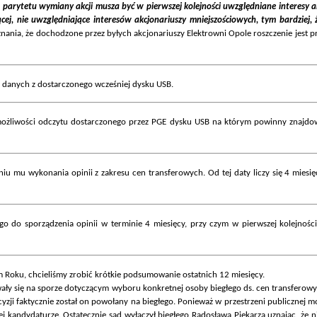
iu parytetu wymiany akcji musza być w pierwszej kolejności uwzględniane interesy 
cej, nie uwzględniające interesów akcjonariuszy mniejszościowych, tym bardzie
znania, że dochodzone przez byłych akcjonariuszy Elektrowni Opole roszczenie jest 
u danych z dostarczonego wcześniej dysku USB.
a możliwości odczytu dostarczonego przez PGE dysku USB na którym powinny znajdo
niu mu wykonania opinii z zakresu cen transferowych. Od tej daty liczy się 4 miesię
go do sporządzenia opinii w terminie 4 miesięcy, przy czym w pierwszej kolejnoś
oku, chcieliśmy zrobić krótkie podsumowanie ostatnich 12 miesięcy.
ły się na sporze dotyczącym wyboru konkretnej osoby biegłego ds. cen transferowy
yzji faktycznie został on powołany na biegłego. Ponieważ w przestrzeni publicznej
 kandydaturze. Ostatecznie sąd wyłączył biegłego Radosława Piekarza uznając, że 