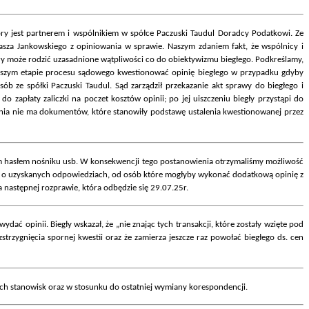
ry jest partnerem i wspólnikiem w spółce Paczuski Taudul Doradcy Podatkowi. Ze
asza Jankowskiego z opiniowania w sprawie. Naszym zdaniem fakt, że wspólnicy i
ry może rodzić uzasadnione wątpliwości co do obiektywizmu biegłego. Podkreślamy,
lszym etapie procesu sądowego kwestionować opinię biegłego w przypadku gdyby
ób ze spółki Paczuski Taudul. Sąd zarządził przekazanie akt sprawy do biegłego i
zapłaty zaliczki na poczet kosztów opinii; po jej uiszczeniu biegły przystąpi do
nia nie ma dokumentów, które stanowiły podstawę ustalenia kwestionowanej przez
m hasłem nośniku usb. W konsekwencji tego postanowienia otrzymaliśmy możliwość
ony o uzyskanych odpowiedziach, od osób które mogłyby wykonać dodatkową opinię z
następnej rozprawie, która odbędzie się 29.07.25r.
ać opinii. Biegły wskazał, że „nie znając tych transakcji, które zostały wzięte pod
strzygnięcia spornej kwestii oraz że zamierza jeszcze raz powołać biegłego ds. cen
ch stanowisk oraz w stosunku do ostatniej wymiany korespondencji.