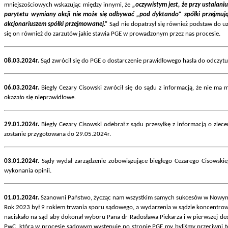
mniejszościowych wskazując między innymi, że
„oczywistym jest, że przy ustalan
parytetu wymiany akcji nie może się odbywać „pod dyktando” spółki przejmują
akcjonariuszem spółki przejmowanej.”
Sąd nie dopatrzył się również podstaw do u
się on również do zarzutów jakie stawia PGE w prowadzonym przez nas procesie.
08.03.2024r.
Sąd zwrócił się do PGE o dostarczenie prawidłowego hasła do odczyt
06.03.2024r.
Biegły Cezary Cisowski zwrócił się do sądu z informacją, że nie m
okazało się nieprawidłowe.
29.01.2024r.
Biegły Cezary Cisowski odebrał z sądu przesyłkę z informacją o zlece
zostanie przygotowana do 29.05.2024r.
03.01.2024r.
Sądy wydał zarządzenie zobowiązujące biegłego Cezarego Cisowskie
wykonania opinii.
01.01.2024r.
Szanowni Państwo, życząc nam wszystkim samych sukcesów w Nowym R
Rok 2023 był 9 rokiem trwania sporu sądowego, a wydarzenia w sądzie koncentrowa
naciskało na sąd aby dokonał wyboru Pana dr Radosława Piekarza i w pierwszej dec
PwC, która w procesie sądowym występuje po stronie PGE my byliśmy przeciwni tej