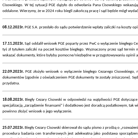
Cisowskiego. W tej sytuacji PGE dążyło do odwołania Pana Cisowskiego wskazując
oddalone. Wierzymy, że w 2024 roku biegli zakończą pracę i sąd będzie mógł wyda
08.12.2023r.
PGE S.A. przesłało do sądu potwierdzenie wpłaty zaliczki na koszty opi
17.11.2023r.
Sąd oddalił wniosek PGE poparty przez PwC o wyłączenie biegłego Ce
tyś zł tytułem zaliczki na poczet kosztów biegłego. Wyznaczony przez sąd termin
wskazać dokumenty, które byłyby pomocne/niezbędne w przygotowywaniu opinii a
22.09.2023r.
PGE złożyło wniosek o wyłączenie biegłego Cezarego Cisowskiego, n
dokumentów (zgodnie z oświadczeniem PGE dokumenty te zostały zniszczone). Sędzi
przydatna.
18.08.2023r.
Biegły Cezary Cisowski w odpowiedzi na wątpliwości PGE dotyczące
specjalizacją „zarządzenie finansami” i dodatkowo jest doradcą podatkowym, tak wi
powinno złożyć wniosek o jego wyłączenie.
25.07.2023r.
Biegły Cezary Cisowski skierował do sądu pismo z prośbą o „rozważen
procedura badania cen transferowych jest adekwatna jako podstawa sporządzenia