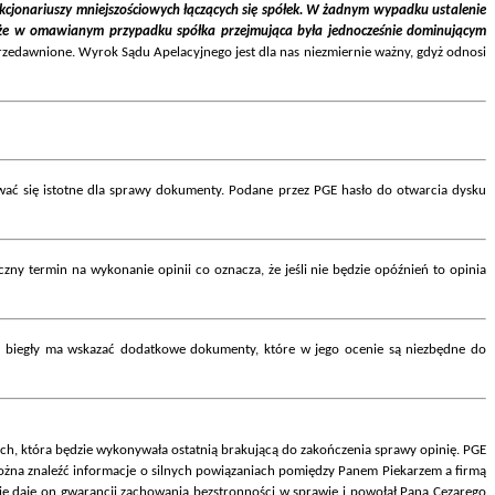
akcjonariuszy mniejszościowych łączących się spółek. W żadnym wypadku ustalenie
j, że w omawianym przypadku spółka przejmująca była jednocześnie dominującym
przedawnione. Wyrok Sądu Apelacyjnego jest dla nas niezmiernie ważny, gdyż odnosi
wać się istotne dla sprawy dokumenty. Podane przez PGE hasło do otwarcia dysku
czny termin na wykonanie opinii co oznacza, że jeśli nie będzie opóźnień to opinia
ci biegły ma wskazać dodatkowe dokumenty, które w jego ocenie są niezbędne do
ch, która będzie wykonywała ostatnią brakującą do zakończenia sprawy opinię. PGE
 można znaleźć informacje o silnych powiązaniach pomiędzy Panem Piekarzem a firmą
nie daje on gwarancji zachowania bezstronności w sprawie i powołał Pana Cezarego