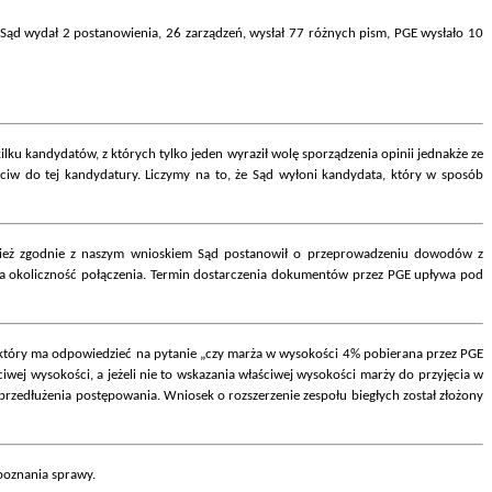
 Sąd wydał 2 postanowienia, 26 zarządzeń, wysłał 77 różnych pism, PGE wysłało 10
ku kandydatów, z których tylko jeden wyraził wolę sporządzenia opinii jednakże ze
eciw do tej kandydatury. Liczymy na to, że Sąd wyłoni kandydata, który w sposób
wnież zgodnie z naszym wnioskiem Sąd postanowił o przeprowadzeniu dowodów z
a okoliczność połączenia. Termin dostarczenia dokumentów przez PGE upływa pod
, który ma odpowiedzieć na pytanie „czy marża w wysokości 4% pobierana przez PGE
wej wysokości, a jeżeli nie to wskazania właściwej wysokości marży do przyjęcia w
rzedłużenia postępowania. Wniosek o rozszerzenie zespołu biegłych został złożony
poznania sprawy.