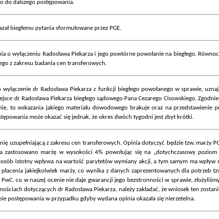
co do dalszego postępowania.
azał biegłemu pytania sformułowane przez PGE.
 o wyłączeniu Radosława Piekarza i jego powtórne powołanie na biegłego. Równocz
ego z zakresu badania cen transferowych.
yłączenie dr Radosława Piekarza z funkcji biegłego powołanego w sprawie, uznają
ejsce dr Radosława Piekarza biegłego sądowego Pana Cezarego Cisowskiego. Zgodnie 
nie, to wskazania jakiego materiału dowodowego brakuje oraz na przedstawienie p
powania może okazać się jednak, że okres dwóch tygodni jest zbyt krótki.
ię uzupełniającą z zakresu cen transferowych. Opinia dotyczyć będzie tzw. marży PG
nia zastosowano marżę w wysokości 4% powołując się na „dotychczasowy poziom
sposób istotny wpływa na wartość parytetów wymiany akcji, a tym samym ma wpływ 
 płacenia jakiejkolwiek marży, co wynika z danych zaprezentowanych dla potrzeb tz
z PwC, co w naszej ocenie nie daje gwarancji jego bezstronności w sprawie, złoży
nościach dotyczących dr Radosława Piekarza, należy zakładać, że wniosek ten zostan
ie postępowania w przypadku gdyby wydana opinia okazała się nierzetelna.