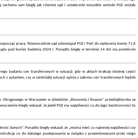
 zarówno sam biegły jak również sąd i ostatecznie wszystkie wnioski PGE zostały
ł rozpocząć pracę. Równocześnie sąd zobowiązał PGE i PwC do wpłacenia kwoty 71,6
o sądu pod koniec kwietnia 2024 r. Ponadto biegły w terminie 14 dni ma powtórnie
ego badania cen transferowych w sytuacji, gdy w aktach brakuję istotnej części
z pytaniem, czy w zaistniałej sytuacji opinia z zakresu cen transferowych będzie
u Okręgowego w Warszawie w dziedzinie „Ekonomia i finanse” przedsiębiorstw ze
nocześnie biegły wskazał, że jeżeli PGE ma wątpliwości co do jego bezstronności to
tność danych”. Ponadto biegły wskazał, że „można mieć co najmniej wątpliwości czy
 instrukcję co do dalszego postepowania w związku z prezentowanymi przez niego