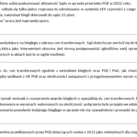
liśmy sobie podsumować aktywność Sądu w sprawie przeciwko PGE w 2022 roku.
ć odbyła się tylko jedna rozprawa to odnotowano w systemie 169 czynności z czego
, natomiast biegli skierowali do sądu 25 pism.
owo” pracy jest naprawdę sporo.
ydatury na biegłego z zakresu cen transferowych. Sąd dotychczas zwrócił się do kil
która jako interwenient uboczny jest stroną postępowania) zgłosiliśmy swój sprz
onych w aktach jest to w ogóle możliwe).
o ds. cen transferowych zgodnie z wnioskiem biegłych oraz PGE i PwC, jak ró
dzy spółkami z GK PGE oraz okoliczności związanych z przygotowywaniem wycen n
ymali wniosek o rozszerzenie zespołu biegłych o specjalistę ds. cen transferowych
astosowana w wycenach wykonanych na okoliczność połączenia była przyjęta we właści
owania powołanie kolejnego biegłego w sprawie nie ma uzasadnienia i prowadzi do p
ntów przedłożonych przez PGE dotyczących umów z 2012 jako nieistotnych dla roz