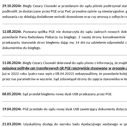
29.10.2024r.
Biegły Cezary Cisowski w przesłanym do sądu piśmie podtrzymał sta
podkreślił, że dostarczane przez PGE oraz PwC prywatne opinie są niewiarygodne, 
wskazania czy składają dodatkowe wnioski dowodowe oraz czy wnoszą o odbycie ro
12.08.2024r.
Pozwana spółka PGE nie dostarczyła do sądu żadnych nowych dokume
powołanie Pana Radosława Piekarza na biegłego. Z naszej strony konsekwentnie 
przekazaniu stanowisk stron biegłemu dając mu 14 dni na udzielenie odpowiedzi 
dokumentów do biegłego.
11.06.2024r.
Biegły Cezary Cisowski skierował do sądu pismo z informacją, że zna
opisujące politykę cen transferowych GK PGE rzeczywiście stosowaną w procesi
już w 2022 roku (patrz nasz wpis z 08.04.2022) wskazywaliśmy, że powołanie kol
przez nas parametrów w wycenie. Sąd zobowiązał strony do zajęcia stanowiska w te
06.05.2024r.
Sąd przesłał biegłemu nowy dysk USB przekazany przez PGE.
19.04.2024r.
PGE przesłało do sądu nowy dysk USB zawierający dokumenty dotyczą
21.03.2024r.
Uzyskaliśmy dostęp do wyroku Sadu Apelacyjnego wydanego w spraw