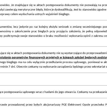
nowisko, że znajdujące się w aktach postępowania dokumenty nie pozwalają na prz
gdyż zawierają merytoryczne błędy, które je dyskwalifikują. Jest to stanowisko zgo
zprawy celem wysłuchania ustnych wyjaśnień biegłego.
ntów, lecz jedynie po raz kolejny złożyła wniosek o zmianę wcześniejszego pos
wnosimy o zakończenie prac biegłych przy przyjęciu założenia, że pełną odpowied
czy podtrzymuje swoje stanowisko o braku możliwości wykonania opinii z zakresu ce
jdujące się w aktach postępowania dokumenty nie są wystarczające do przeprowadzeni
e ustalania parametrów finansowych przyjętych w księgach założeń będących pods
ejnego biegłego ma na celu wyłącznie przedłużanie procesu sądowego, ponieważ w 
rminie 7 dni. Obecnie czekamy na wykonanie zarządzenia Sędziego przez sekretariat 
ce postępowania sądowego wraz z hasłami do jego otwarcia. Czekamy na przekazanie
ie prowadzonej przez byłych akcjonariuszy PGE Elektrowni Opole przeciwko PGE