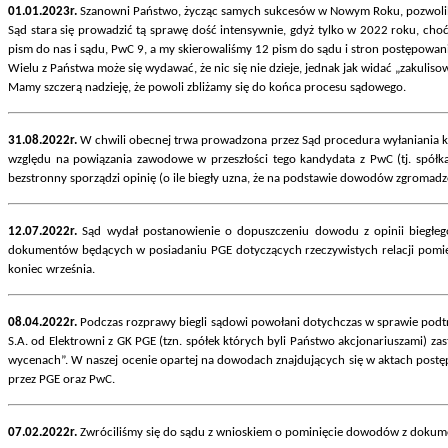
01.01.2023r.
Szanowni Państwo, życząc samych sukcesów w Nowym Roku, pozwoli
Sąd stara się prowadzić tą sprawę dość intensywnie, gdyż tylko w 2022 roku, cho
pism do nas i sądu, PwC 9, a my skierowaliśmy 12 pism do sądu i stron postępowania
Wielu z Państwa może się wydawać, że nic się nie dzieje, jednak jak widać „zakulis
Mamy szczerą nadzieję, że powoli zbliżamy się do końca procesu sądowego.
31.08.2022r.
W chwili obecnej trwa prowadzona przez Sąd procedura wyłaniania kand
względu na powiązania zawodowe w przeszłości tego kandydata z PwC (tj. spółką 
bezstronny sporządzi opinię (o ile biegły uzna, że na podstawie dowodów zgromadz
12.07.2022r.
Sąd wydał postanowienie o dopuszczeniu dowodu z opinii biegłeg
dokumentów będących w posiadaniu PGE dotyczących rzeczywistych relacji pomię
koniec września.
08.04.2022r.
Podczas rozprawy biegli sądowi powołani dotychczas w sprawie podtrz
S.A. od Elektrowni z GK PGE (tzn. spółek których byli Państwo akcjonariuszami) z
wycenach”. W naszej ocenie opartej na dowodach znajdujących się w aktach postęp
przez PGE oraz PwC.
07.02.2022r.
Zwróciliśmy się do sądu z wnioskiem o pominięcie dowodów z dokume