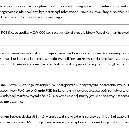
e. Ponadto wskazaliśmy sądowi, że działania PGE polegające na zatrudnianiu powoła
i kategorycznie nie powinny być przez sąd tolerowane. Zawnioskowaliśmy o nałożenie
ą akceptowali takich zachowań pozwanego.
 PGE S.A. ze spółką MGW CCG sp. z o.o. w której pracuje biegły Paweł Kolman (powoła
.
smo o niemożliwości wykonania opinii ze względu na zawartą przez PGE umowę ze spó
 PwC i tą kancelarią. Z tego względu wyraziliśmy sprzeciw co do jego kandydatury 
ie przez PGE umowy z kancelarią w trakcie wykonywania pracy przez biegłego nie
Pana Piotra Rudzkiego złożonych w postępowaniu dotyczącym połączenia wokół E
 pracowników PwC, że w Grupie PGE funkcjonuje umowa dotycząca pośrednictwa w ob
akładającej marżę w wysokości 4%, a o wysokość tej marży jest spór sądowy. Oznac
o nie uczyniło.
zonym hasłem dysku USB, który znajdował się w aktach sprawy od 3 lat. Sąd zezwol
ch się na dysku. Możemy jednak wskazać, że znajdują się na nim tysiące stron do