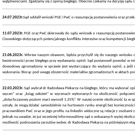
wątpliwościami. Zgadzamy się z opinią biegłego. Obecnie czekamy na decyzję sądu 
24.07.2023r.
Sąd oddalił wnioski PGE i PwC o reasumpcję postanowienia oraz przek
11.07.2023r.
PGE oraz PwC skierowały do sądu wniosek o reasumpcję postanowienia
Cisowskiego dotyczących potencjalnego konfliktu interesów oraz kompetencji biegł
21.06.2023r.
Wbrew naszym obawom, Sędzia przychylił się do naszego wniosku o w
bezstronności przez biegłego przy wydawaniu opinii. Sąd postanowił powołać w mi
dowodowy zgromadzony w sprawie jest wystarczający do wydania opinii, a jeśli 
wykonania. Biorąc pod uwagę obszerność materiałów zgromadzonych w aktach postę
22.03.2023r.
Sąd wybrał dr Radosława Piekarza na biegłego, który ma wykonać opin
wycen” oraz „ksiąg założeń” w wycenach wykonanych na okoliczność połącze
„dotychczasowy poziom marż wynosił 1,35%”. W naszej ocenie okoliczność ta w 
uznały, że mogą działać samodzielnie na hurtowym rynku energii bez konieczności
pracownikiem PwC oraz w jego profilu na linkedin widoczne są relacje z osobami 
jednak na uwadze, że już wcześniej informowaliśmy sąd o wskazanych wyżej okolicz
możliwość podnoszenia zarzutów wobec dr Radosława Piekarza na późniejszym etap