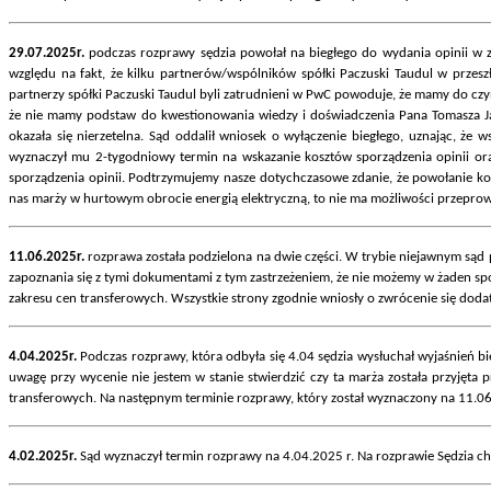
29.07.2025r.
podczas rozprawy sędzia powołał na biegłego do wydania opinii w z
względu na fakt, że kilku partnerów/wspólników spółki Paczuski Taudul w przes
partnerzy spółki Paczuski Taudul byli zatrudnieni w PwC powoduje, że mamy do cz
że nie mamy podstaw do kwestionowania wiedzy i doświadczenia Pana Tomasza J
okazała się nierzetelna. Sąd oddalił wniosek o wyłączenie biegłego, uznając, że
wyznaczył mu 2-tygodniowy termin na wskazanie kosztów sporządzenia opinii oraz 
sporządzenia opinii. Podtrzymujemy nasze dotychczasowe zdanie, że powołanie k
nas marży w hurtowym obrocie energią elektryczną, to nie ma możliwości przeprow
11.06.2025r.
rozprawa została podzielona na dwie części. W trybie niejawnym są
zapoznania się z tymi dokumentami z tym zastrzeżeniem, że nie możemy w żaden sp
zakresu cen transferowych. Wszystkie strony zgodnie wniosły o zwrócenie się dod
4.04.2025r.
Podczas rozprawy, która odbyła się 4.04 sędzia wysłuchał wyjaśnień bie
uwagę przy wycenie nie jestem w stanie stwierdzić czy ta marża została przyjęta p
transferowych. Na następnym terminie rozprawy, który został wyznaczony na 11.06
4.02.2025r.
Sąd wyznaczył termin rozprawy na 4.04.2025 r. Na rozprawie Sędzia ch