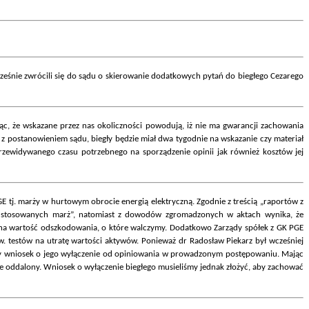
eśnie zwrócili się do sądu o skierowanie dodatkowych pytań do biegłego Cezarego
c, że wskazane przez nas okoliczności powodują, iż nie ma gwarancji zachowania
z postanowieniem sądu, biegły będzie miał dwa tygodnie na wskazanie czy materiał
rzewidywanego czasu potrzebnego na sporządzenie opinii jak również kosztów jej
E tj. marży w hurtowym obrocie energią elektryczną. Zgodnie z treścią „raportów z
 stosowanych marż”, natomiast z dowodów zgromadzonych w aktach wynika, że
na wartość odszkodowania, o które walczymy. Dodatkowo Zarządy spółek z GK PGE
w. testów na utratę wartości aktywów. Ponieważ dr Radosław Piekarz był wcześniej
liśmy wniosek o jego wyłączenie od opiniowania w prowadzonym postępowaniu. Mając
ie oddalony. Wniosek o wyłączenie biegłego musieliśmy jednak złożyć, aby zachować