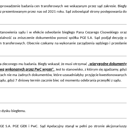
eprowadzenie badania cen transferowych we wskazanym przez sąd zakresie. Biegły
dne z prezentowanym przez nas od 2021 roku. Sąd zobowiązał strony postępowania do
tanowienia sądu i w efekcie odwołanie biegłego Pana Cezarego Cisowskiego oraz
zialność za zniszczenie dokumentów ponosi spółka PGE S.A. Sąd podjął decyzję o
n transferowych. Obecnie czekamy na wykonanie zarządzenia sędziego i przesłanie
a zleconego mu badania. Biegły wskazał, że musi otrzymać
„wiarygodne dokumenty
tawą wykonanych przez PwC wycen”.
Jest to stanowisko, z którym się zgadzamy, gdyż
aktach nie ma żadnych dokumentów, które uzasadniałyby przyjęcie kwestionowanych
sądu, gdyż 7 dniowy termin zacznie biec od momentu odebrania przesyłki z sądu.
 dysku biegłemu.
 S.A. PGE GiEK i PwC. Sąd Apelacyjny stanął w pełni po stronie akcjonariuszy