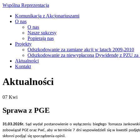
Wspólna Reprezentacja
Komunikacja z Akcjonariuszami
O nas
O nas
Nasze sukcesy
Popierają nas
Projekty
Odszkodowanie za zamianę akcji w latach 2009-2010
Odszkodowanie za niewypłaconą Dywidendę z PZU za 
Aktualności
Kontakt
Aktualności
07
Kwi
Sprawa z PGE
31.03.2026r.
Sąd wydał postanowienie o wyłączeniu biegłego Tomasza Jankowski
zobowiązał PGE oraz PwC, aby w terminie 7 dni wypowiedzieli się w kwestii podjęte
skłonni podjąć się sporządzenia opinii.