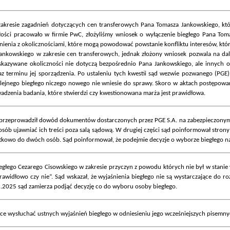
akresie zagadnień dotyczących cen transferowych Pana Tomasza Jankowskiego, któ
złości pracowało w firmie PwC, złożyliśmy wniosek o wyłączenie biegłego Pana Tom
ynienia z okolicznościami, które mogą powodować powstanie konfliktu interesów, któ
ankowskiego w zakresie cen transferowych, jednak złożony wniosek pozwala na da
 wskazywane okoliczności nie dotyczą bezpośrednio Pana Jankowskiego, ale innych os
terminu jej sporządzenia. Po ustaleniu tych kwestii sąd wezwie pozwanego (PGE) do 
olejnego biegłego niczego nowego nie wniesie do sprawy. Skoro w aktach postępowa
adzenia badania, które stwierdzi czy kwestionowana marża jest prawidłowa.
d przeprowadził dowód dokumentów dostarczonych przez PGE S.A. na zabezpieczony
osób ujawniać ich treści poza salą sądową. W drugiej części sąd poinformował str
atkowo do dwóch osób. Sąd poinformował, że podejmie decyzje o wyborze biegłego na 
głego Cezarego Cisowskiego w zakresie przyczyn z powodu których nie był w stanie wyd
rawidłowo czy nie”. Sąd wskazał, że wyjaśnienia biegłego nie są wystarczające do roz
.2025 sąd zamierza podjąć decyzję co do wyboru osoby biegłego.
ce wysłuchać ustnych wyjaśnień biegłego w odniesieniu jego wcześniejszych pisemny