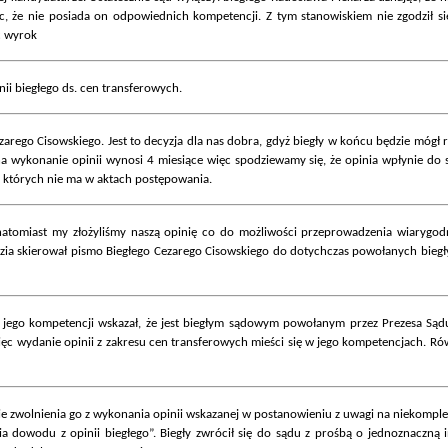
, że nie posiada on odpowiednich kompetencji. Z tym stanowiskiem nie zgodził się
ć wyrok
nii biegłego ds. cen transferowych.
zarego Cisowskiego. Jest to decyzja dla nas dobra, gdyż biegły w końcu będzie móg
 na wykonanie opinii wynosi 4 miesiące więc spodziewamy się, że opinia wpłynie d
 których nie ma w aktach postępowania.
atomiast my złożyliśmy naszą opinię co do możliwości przeprowadzenia wiarygodn
a skierował pismo Biegłego Cezarego Cisowskiego do dotychczas powołanych biegłych 
 jego kompetencji wskazał, że jest biegłym sądowym powołanym przez Prezesa Sąd
ęc wydanie opinii z zakresu cen transferowych mieści się w jego kompetencjach. Rów
ie zwolnienia go z wykonania opinii wskazanej w postanowieniu z uwagi na niekomple
 dowodu z opinii biegłego”. Biegły zwrócił się do sądu z prośbą o jednoznaczną