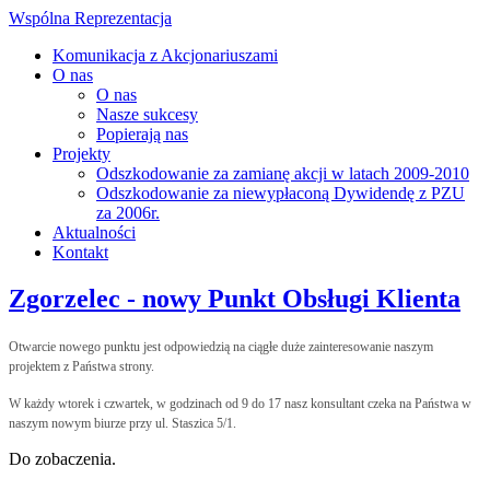
Wspólna Reprezentacja
Komunikacja z Akcjonariuszami
O nas
O nas
Nasze sukcesy
Popierają nas
Projekty
Odszkodowanie za zamianę akcji w latach 2009-2010
Odszkodowanie za niewypłaconą Dywidendę z PZU
za 2006r.
Aktualności
Kontakt
Zgorzelec - nowy Punkt Obsługi Klienta
Otwarcie nowego punktu jest odpowiedzią na ciągłe duże zainteresowanie naszym
projektem z Państwa strony.
W każdy wtorek i czwartek, w godzinach od 9 do 17 nasz konsultant czeka na Państwa w
naszym nowym biurze przy ul. Staszica 5/1.
Do zobaczenia.