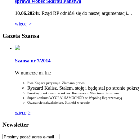
sprawa wobec Skarbu Państwa
10.06.2024r.
Rząd RP odniósł się do naszej argumentacji....
więcej >
Gazeta Szansa
Szansa nr 7/2014
W numerze m. in.:
Ewa Kopacz przyznaje. Złamano prawo.
Ryszard Kalisz. Stałem, stoję i będę stał po stronie pok
Porażkę przekuwam w sukces. Rozmowa z Marcinem Juzoniem
Super konkurs WYGRAJ SAMOCHÓD ze Wspólną Reprezentacją
Gwarancje najważniejsze. Silniejsi w grupie
więcej>
Newsletter