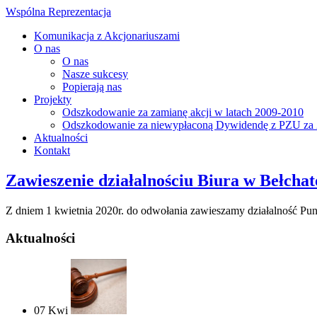
Wspólna Reprezentacja
Komunikacja z Akcjonariuszami
O nas
O nas
Nasze sukcesy
Popierają nas
Projekty
Odszkodowanie za zamianę akcji w latach 2009-2010
Odszkodowanie za niewypłaconą Dywidendę z PZU za 
Aktualności
Kontakt
Zawieszenie działalnościu Biura w Bełcha
Z dniem 1 kwietnia 2020r. do odwołania zawieszamy działalność Pu
Aktualności
07
Kwi