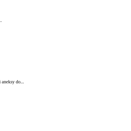
.
 aneksy do...