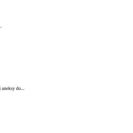
.
 aneksy do...