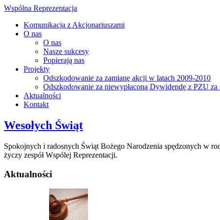
Wspólna Reprezentacja
Komunikacja z Akcjonariuszami
O nas
O nas
Nasze sukcesy
Popierają nas
Projekty
Odszkodowanie za zamianę akcji w latach 2009-2010
Odszkodowanie za niewypłaconą Dywidendę z PZU za 
Aktualności
Kontakt
Wesołych Świąt
Spokojnych i radosnych Świąt Bożego Narodzenia spędzonych w rod
życzy zespół Wspólej Reprezentacji.
Aktualności