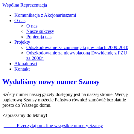
Wspólna Reprezentacja
Komunikacja z Akcjonariuszami
O nas
O nas
Nasze sukcesy
Popierają nas
Projekty
Odszkodowanie za zamianę akcji w latach 2009-2010
Odszkodowanie za niewypłaconą Dywidendę z PZU
za 2006r.
Aktualności
Kontakt
Wydaliśmy nowy numer Szansy
Szósty numer naszej gazety dostępny jest na naszej stronie. Wersję
papierową Szansy możecie Państwo również zamówić bezpłatnie
prosto do Waszego domu.
Zapraszamy do lektury!
Przeczytaj on - line wszystkie numery Szansy