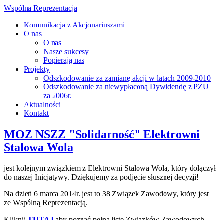
Wspólna Reprezentacja
Komunikacja z Akcjonariuszami
O nas
O nas
Nasze sukcesy
Popierają nas
Projekty
Odszkodowanie za zamianę akcji w latach 2009-2010
Odszkodowanie za niewypłaconą Dywidendę z PZU
za 2006r.
Aktualności
Kontakt
MOZ NSZZ "Solidarność" Elektrowni
Stalowa Wola
jest kolejnym związkiem z Elektrowni Stalowa Wola, który dołączył
do naszej Inicjatywy. Dziękujemy za podjęcie słusznej decyzji!
Na dzień 6 marca 2014r. jest to 38 Związek Zawodowy, który jest
ze Wspólną Reprezentacją.
Kliknij
TUTAJ
aby poznać pełną listę Związków Zawodowych