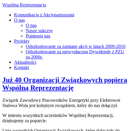
Wspólna Reprezentacja
Komunikacja z Akcjonariuszami
O nas
O nas
Nasze sukcesy
Popierają nas
Projekty
Odszkodowanie za zamianę akcji w latach 2009-2010
Odszkodowanie za niewypłaconą Dywidendę z PZU
za 2006r.
Aktualności
Kontakt
Już 40 Organizacji Związkowych popiera
Wspólną Reprezentację
Związek Zawodowy Pracowników Energetyki przy Elektrowni
Stalowa Wola jest kolejnym związkiem, który do nas dołączył.
W imieniu wszystkich uczestników Wspólnej Reprezentacji,
dziękujemy za poparcie.
Lista wszystkich Organizacji Związkowych, które dołączyły do