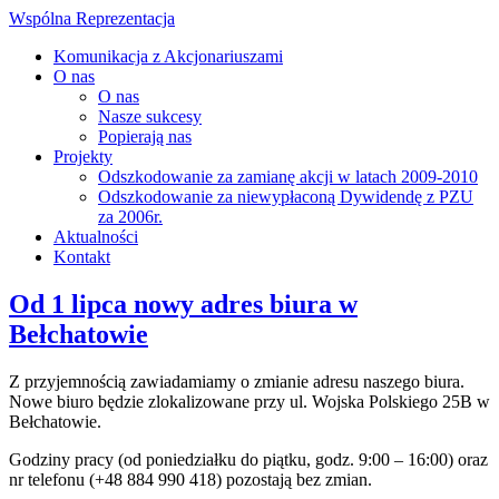
Wspólna Reprezentacja
Komunikacja z Akcjonariuszami
O nas
O nas
Nasze sukcesy
Popierają nas
Projekty
Odszkodowanie za zamianę akcji w latach 2009-2010
Odszkodowanie za niewypłaconą Dywidendę z PZU
za 2006r.
Aktualności
Kontakt
Od 1 lipca nowy adres biura w
Bełchatowie
Z przyjemnością zawiadamiamy o zmianie adresu naszego biura.
Nowe biuro będzie zlokalizowane przy ul. Wojska Polskiego 25B w
Bełchatowie.
Godziny pracy (od poniedziałku do piątku, godz. 9:00 – 16:00) oraz
nr telefonu (+48 884 990 418) pozostają bez zmian.