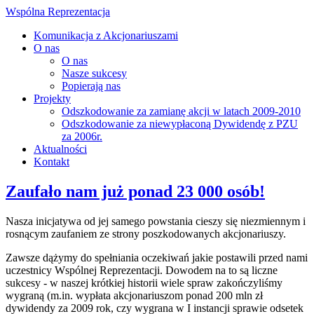
Wspólna Reprezentacja
Komunikacja z Akcjonariuszami
O nas
O nas
Nasze sukcesy
Popierają nas
Projekty
Odszkodowanie za zamianę akcji w latach 2009-2010
Odszkodowanie za niewypłaconą Dywidendę z PZU
za 2006r.
Aktualności
Kontakt
Zaufało nam już ponad 23 000 osób!
Nasza inicjatywa od jej samego powstania cieszy się niezmiennym i
rosnącym zaufaniem ze strony poszkodowanych akcjonariuszy.
Zawsze dążymy do spełniania oczekiwań jakie postawili przed nami
uczestnicy Wspólnej Reprezentacji. Dowodem na to są liczne
sukcesy - w naszej krótkiej historii wiele spraw zakończyliśmy
wygraną (m.in. wypłata akcjonariuszom ponad 200 mln zł
dywidendy za 2009 rok, czy wygrana w I instancji sprawie odsetek