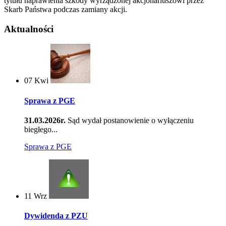
tytułu naprawienia szkody wyrządzonej akcjonariuszowi przez
Skarb Państwa podczas zamiany akcji.
Aktualności
07
Kwi
Sprawa z PGE
31.03.2026r.
Sąd wydał postanowienie o wyłączeniu
biegłego...
Sprawa z PGE
11
Wrz
Dywidenda z PZU