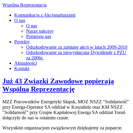
Wspólna Reprezentacja
Komunikacja z Akcjonariuszami
O nas
O nas
Nasze sukcesy
Popierają nas
Projekty
Odszkodowanie za zamianę akcji w latach 2009-2010
Odszkodowanie za niewypłaconą Dywidendę z PZU
za 2006r.
Aktualności
Kontakt
Już 43 Związki Zawodowe popierają
Wspólną Reprezentację
MZZ Pracowników Energetyki Słupsk, MOZ NSZZ "Solidarność"
przy Energa-Operator SA oddział w Koszalinie oraz KM NSZZ
"Solidarność" przy Grupie Kapitałowej Energa SA oddział Toruń
dołączyły do nas w ostatnim czasie.
Wszystkim organizacjom związkowym dziękujemy za poparcie.