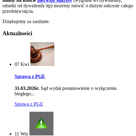
mamy na koncie
pierwsze sukcesy
(wygrana ws dywidendy,
odsetki od dywidendy itp) możemy mówić o dużym sukcesie całego
przedsięwzięcia.
Dziękujemy za zaufanie.
Aktualności
07
Kwi
Sprawa z PGE
31.03.2026r.
Sąd wydał postanowienie o wyłączeniu
biegłego...
Sprawa z PGE
11
Wrz