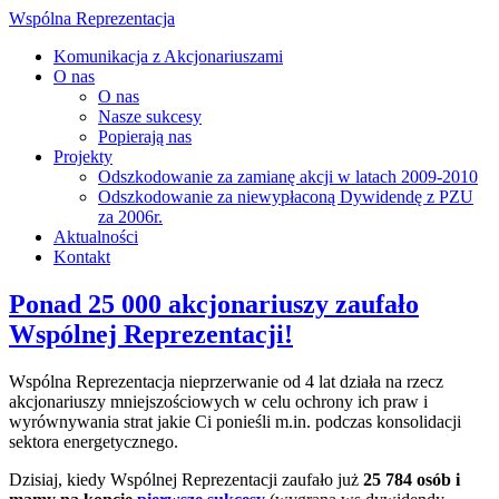
Wspólna Reprezentacja
Komunikacja z Akcjonariuszami
O nas
O nas
Nasze sukcesy
Popierają nas
Projekty
Odszkodowanie za zamianę akcji w latach 2009-2010
Odszkodowanie za niewypłaconą Dywidendę z PZU
za 2006r.
Aktualności
Kontakt
Ponad 25 000 akcjonariuszy zaufało
Wspólnej Reprezentacji!
Wspólna Reprezentacja nieprzerwanie od 4 lat działa na rzecz
akcjonariuszy mniejszościowych w celu ochrony ich praw i
wyrównywania strat jakie Ci ponieśli m.in. podczas konsolidacji
sektora energetycznego.
Dzisiaj, kiedy Wspólnej Reprezentacji zaufało już
25 784 osób i