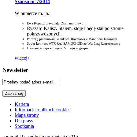
Szansa nr 7/2014
W numerze m. in.:
Ewa Kopacz przyznaje. Złamano prawo.
Ryszard Kalisz. Stałem, stoję i będę stał po stronie
pokrzywdzonych.
Porażkę przekuwam w sukces. Rozmowa z Marcinem Juzoniem
Super konkurs WYGRAJ SAMOCHÓD ze Wspólną Reprezentacją
Gwarancje najważniejsze. Silniejsi w grupie
więcej>
Newsletter
Kariera
Informacje o plikach cookies
Mapa strony
Dla prasy
Spotkania
copyright | wspólna reprezentacja 2015