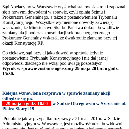
Sąd Apelacyjny w Warszawie wysłuchał stanowisk stron i zapoznał
się z nowymi dowodami w sprawie, czyli opinią Sejmu i
Prokuratora Generalnego, a także z postanowieniem Trybunału
Konstytucyjnego. Wszystkie wymienione dowody zawierają
wskazanie, że Ministerstwo Skarbu Państwa dokonało wadliwie
zamiany akcji podczas konsolidacji sektora energetycznego.
Prokurator Generalny wskazał, że dwukrotnie złamano przy tej
okazji Konstytucję RP.
Co ciekawe, sąd przyjął jako dowód w sprawie jedynie
postanowienie Trybunału Konstytucyjnego i nie dał jasnej
odpowiedzi dlaczego nie wziął pod uwagę pozostałych.
Wyrok w sprawie zostanie ogłoszony 29 maja 2015r. o godz.
15:30.
Kolejna wznowiona rozprawa w sprawie zamiany akcji
odbędzie się już
29 maja o godz. 10.00
w Sądzie Okręgowym w Szczecinie ul.
Piotra Skargi 19
Podobnie jak w przypadku rozprawy z 21 maja 2015r. w Sądzie
Administracyjnym w Warszawie, jest możliwość udziału widowni
w rozprawie. Jest to również sprawa w imieniu jednego z naszych