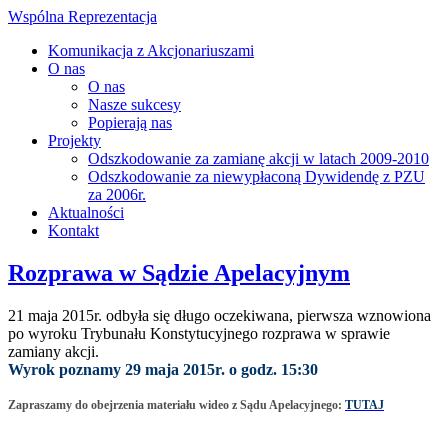
Wspólna Reprezentacja
Komunikacja z Akcjonariuszami
O nas
O nas
Nasze sukcesy
Popierają nas
Projekty
Odszkodowanie za zamianę akcji w latach 2009-2010
Odszkodowanie za niewypłaconą Dywidendę z PZU
za 2006r.
Aktualności
Kontakt
Rozprawa w Sądzie Apelacyjnym
21 maja 2015r. odbyła się długo oczekiwana, pierwsza wznowiona
po wyroku Trybunału Konstytucyjnego rozprawa w sprawie
zamiany akcji.
Wyrok poznamy 29 maja 2015r. o godz. 15:30
Zapraszamy do obejrzenia materiału wideo z Sądu Apelacyjnego:
TUTAJ