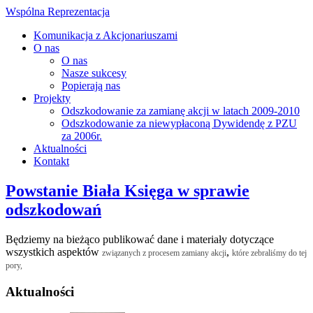
Wspólna Reprezentacja
Komunikacja z Akcjonariuszami
O nas
O nas
Nasze sukcesy
Popierają nas
Projekty
Odszkodowanie za zamianę akcji w latach 2009-2010
Odszkodowanie za niewypłaconą Dywidendę z PZU
za 2006r.
Aktualności
Kontakt
Powstanie Biała Księga w sprawie
odszkodowań
Będziemy na bieżąco publikować dane i materiały dotyczące
wszystkich aspektów
,
związanych z procesem zamiany akcji
które zebraliśmy do tej
pory,
Aktualności