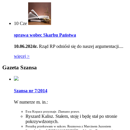
10
Cze
sprawa wobec Skarbu Państwa
10.06.2024r.
Rząd RP odniósł się do naszej argumentacji....
więcej >
Gazeta Szansa
Szansa nr 7/2014
W numerze m. in.:
Ewa Kopacz przyznaje. Złamano prawo.
Ryszard Kalisz. Stałem, stoję i będę stał po stronie
pokrzywdzonych.
Porażkę przekuwam w sukces. Rozmowa z Marcinem Juzoniem