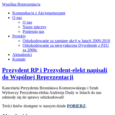
Wspólna Reprezentacja
Komunikacja z Akcjonariuszami
O nas
O nas
Nasze sukcesy
Popierają nas
Projekty
Odszkodowanie za zamianę akcji w latach 2009-2010
Odszkodowanie za niewypłaconą Dywidendę z PZU
za 2006r.
Aktualności
Kontakt
Prezydent RP i Prezydent-elekt napisali
do Wspólnej Reprezentacji
Kancelaria Prezydenta Bronisława Komorowskiego i Sztab
Wyborczy Prezydenta-elekta Andrzeja Dudy w listach do nas
odniosły się do sprawy odszkodowań!
Treści listów dostępne w naszym dziale
POBIERZ
.