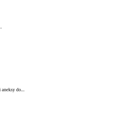
.
 aneksy do...