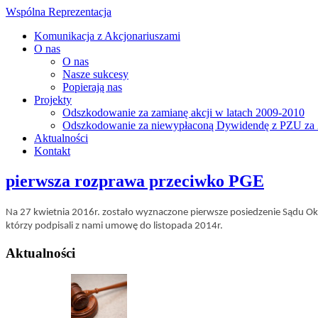
Wspólna Reprezentacja
Komunikacja z Akcjonariuszami
O nas
O nas
Nasze sukcesy
Popierają nas
Projekty
Odszkodowanie za zamianę akcji w latach 2009-2010
Odszkodowanie za niewypłaconą Dywidendę z PZU za 
Aktualności
Kontakt
pierwsza rozprawa przeciwko PGE
Na 27 kwietnia 2016r. zostało wyznaczone pierwsze posiedzenie Sądu O
którzy podpisali z nami umowę do listopada 2014r.
Aktualności