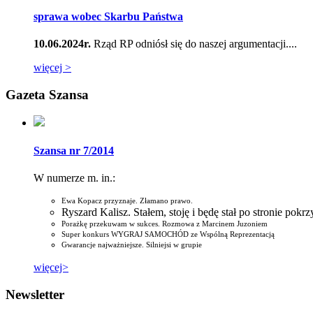
sprawa wobec Skarbu Państwa
10.06.2024r.
Rząd RP odniósł się do naszej argumentacji....
więcej >
Gazeta Szansa
Szansa nr 7/2014
W numerze m. in.:
Ewa Kopacz przyznaje. Złamano prawo.
Ryszard Kalisz. Stałem, stoję i będę stał po stronie pok
Porażkę przekuwam w sukces. Rozmowa z Marcinem Juzoniem
Super konkurs WYGRAJ SAMOCHÓD ze Wspólną Reprezentacją
Gwarancje najważniejsze. Silniejsi w grupie
więcej>
Newsletter