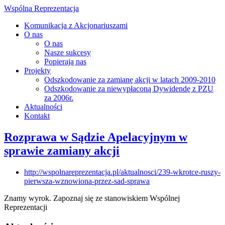
Wspólna Reprezentacja
Komunikacja z Akcjonariuszami
O nas
O nas
Nasze sukcesy
Popierają nas
Projekty
Odszkodowanie za zamianę akcji w latach 2009-2010
Odszkodowanie za niewypłaconą Dywidendę z PZU
za 2006r.
Aktualności
Kontakt
Rozprawa w Sądzie Apelacyjnym w
sprawie zamiany akcji
http://wspolnareprezentacja.pl/aktualnosci/239-wkrotce-ruszy-
pierwsza-wznowiona-przez-sad-sprawa
Znamy wyrok. Zapoznaj się ze stanowiskiem Wspólnej
Reprezentacji