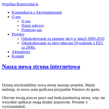
Wspólna Reprezentacja
Komunikacja z Akcjonariuszami
O nas
O nas
Nasze sukcesy
Popierają nas
Projekty
Odszkodowanie za zamianę akcji w latach 2009-2010
Odszkodowanie za niewypłaconą Dywidendę z PZU
za 2006r.
Aktualności
Kontakt
Nasza nowa strona internetowa
Dzisiaj uruchomiliśmy nową stronę naszego projektu. Mamy
nadzieję, że nowa szata graficzna przypadnie Panstwu do gustu.
Obecnie trwają jeszcze prace nad funkcjonalnością strony, więc nie
wszystkie aplikacje mogą działać poprawnie. Prosimy o
wyrozumiałość.