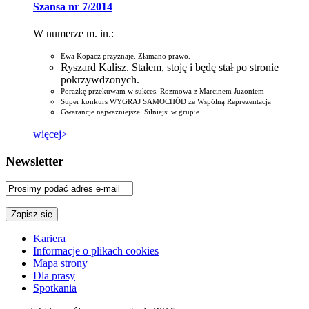
Szansa nr 7/2014
W numerze m. in.:
Ewa Kopacz przyznaje. Złamano prawo.
Ryszard Kalisz. Stałem, stoję i będę stał po stronie
pokrzywdzonych.
Porażkę przekuwam w sukces. Rozmowa z Marcinem Juzoniem
Super konkurs WYGRAJ SAMOCHÓD ze Wspólną Reprezentacją
Gwarancje najważniejsze. Silniejsi w grupie
więcej>
Newsletter
Kariera
Informacje o plikach cookies
Mapa strony
Dla prasy
Spotkania