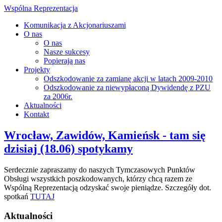
Wspólna Reprezentacja
Komunikacja z Akcjonariuszami
O nas
O nas
Nasze sukcesy
Popierają nas
Projekty
Odszkodowanie za zamianę akcji w latach 2009-2010
Odszkodowanie za niewypłaconą Dywidendę z PZU
za 2006r.
Aktualności
Kontakt
Wrocław, Zawidów, Kamieńsk - tam się
dzisiaj (18.06) spotykamy
Serdecznie zapraszamy do naszych Tymczasowych Punktów
Obsługi wszystkich poszkodowanych, którzy chcą razem ze
Wspólną Reprezentacją odzyskać swoje pieniądze. Szczegóły dot.
spotkań
TUTAJ
Aktualności