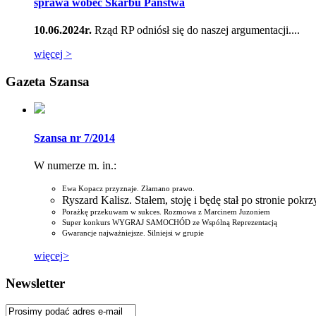
sprawa wobec Skarbu Państwa
10.06.2024r.
Rząd RP odniósł się do naszej argumentacji....
więcej >
Gazeta Szansa
Szansa nr 7/2014
W numerze m. in.:
Ewa Kopacz przyznaje. Złamano prawo.
Ryszard Kalisz. Stałem, stoję i będę stał po stronie pok
Porażkę przekuwam w sukces. Rozmowa z Marcinem Juzoniem
Super konkurs WYGRAJ SAMOCHÓD ze Wspólną Reprezentacją
Gwarancje najważniejsze. Silniejsi w grupie
więcej>
Newsletter