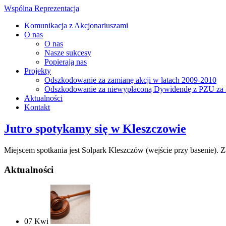
Wspólna Reprezentacja
Komunikacja z Akcjonariuszami
O nas
O nas
Nasze sukcesy
Popierają nas
Projekty
Odszkodowanie za zamianę akcji w latach 2009-2010
Odszkodowanie za niewypłaconą Dywidendę z PZU za 
Aktualności
Kontakt
Jutro spotykamy się w Kleszczowie
Miejscem spotkania jest Solpark Kleszczów (wejście przy basenie).
Aktualności
07
Kwi