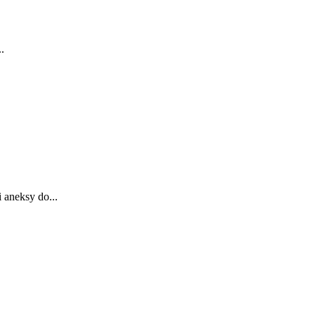
.
 aneksy do...