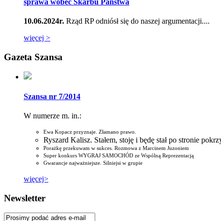
sprawa wobec Skarbu Państwa
10.06.2024r.
Rząd RP odniósł się do naszej argumentacji....
więcej >
Gazeta Szansa
Szansa nr 7/2014
W numerze m. in.:
Ewa Kopacz przyznaje. Złamano prawo.
Ryszard Kalisz. Stałem, stoję i będę stał po stronie pok
Porażkę przekuwam w sukces. Rozmowa z Marcinem Juzoniem
Super konkurs WYGRAJ SAMOCHÓD ze Wspólną Reprezentacją
Gwarancje najważniejsze. Silniejsi w grupie
więcej>
Newsletter