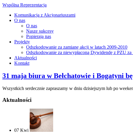
Wspólna Reprezentacja
Komunikacja z Akcjonariuszami
O nas
O nas
Nasze sukcesy
Popierają nas
Projekty
Odszkodowanie za zamianę akcji w latach 2009-2010
Odszkodowanie za niewypłaconą Dywidendę z PZU za 
Aktualności
Kontakt
31 maja biura w Bełchatowie i Bogatyni b
Wszystkich serdecznie zapraszamy w dniu dzisiejszym lub po weeken
Aktualności
07
Kwi