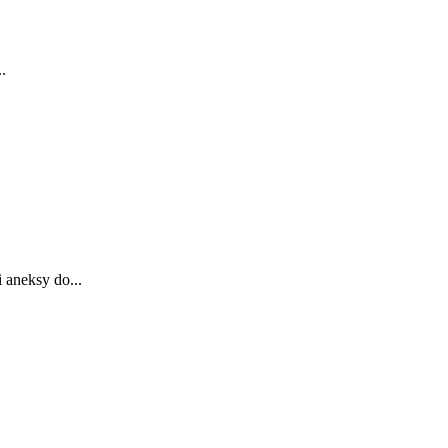
.
 aneksy do...