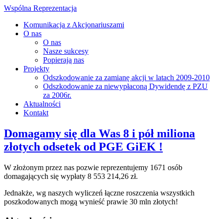
Wspólna Reprezentacja
Komunikacja z Akcjonariuszami
O nas
O nas
Nasze sukcesy
Popierają nas
Projekty
Odszkodowanie za zamianę akcji w latach 2009-2010
Odszkodowanie za niewypłaconą Dywidendę z PZU
za 2006r.
Aktualności
Kontakt
Domagamy się dla Was 8 i pół miliona
złotych odsetek od PGE GiEK !
W złożonym przez nas pozwie reprezentujemy 1671 osób
domagających się wypłaty 8 553 214,26 zł.
Jednakże, wg naszych wyliczeń łączne roszczenia wszystkich
poszkodowanych mogą wynieść prawie 30 mln złotych!