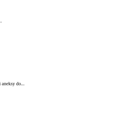
.
 aneksy do...