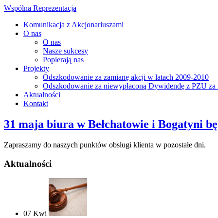
Wspólna Reprezentacja
Komunikacja z Akcjonariuszami
O nas
O nas
Nasze sukcesy
Popierają nas
Projekty
Odszkodowanie za zamianę akcji w latach 2009-2010
Odszkodowanie za niewypłaconą Dywidendę z PZU za 
Aktualności
Kontakt
31 maja biura w Bełchatowie i Bogatyni b
Zapraszamy do naszych punktów obsługi klienta w pozostałe dni.
Aktualności
07
Kwi