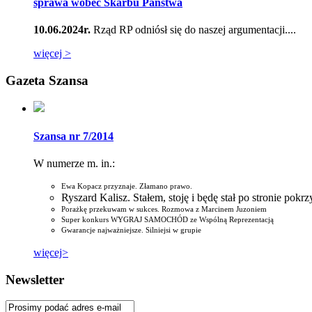
sprawa wobec Skarbu Państwa
10.06.2024r.
Rząd RP odniósł się do naszej argumentacji....
więcej >
Gazeta Szansa
Szansa nr 7/2014
W numerze m. in.:
Ewa Kopacz przyznaje. Złamano prawo.
Ryszard Kalisz. Stałem, stoję i będę stał po stronie pok
Porażkę przekuwam w sukces. Rozmowa z Marcinem Juzoniem
Super konkurs WYGRAJ SAMOCHÓD ze Wspólną Reprezentacją
Gwarancje najważniejsze. Silniejsi w grupie
więcej>
Newsletter