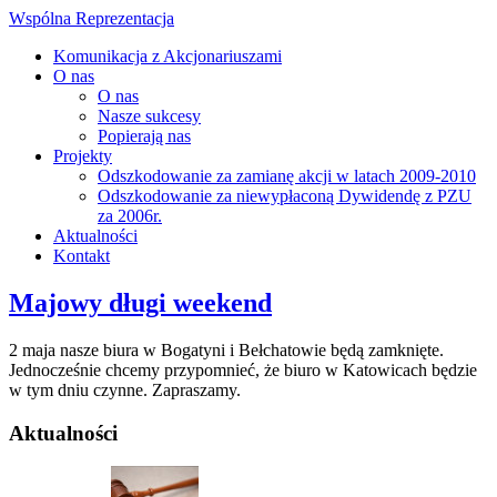
Wspólna Reprezentacja
Komunikacja z Akcjonariuszami
O nas
O nas
Nasze sukcesy
Popierają nas
Projekty
Odszkodowanie za zamianę akcji w latach 2009-2010
Odszkodowanie za niewypłaconą Dywidendę z PZU
za 2006r.
Aktualności
Kontakt
Majowy długi weekend
2 maja nasze biura w Bogatyni i Bełchatowie będą zamknięte.
Jednocześnie chcemy przypomnieć, że biuro w Katowicach będzie
w tym dniu czynne. Zapraszamy.
Aktualności