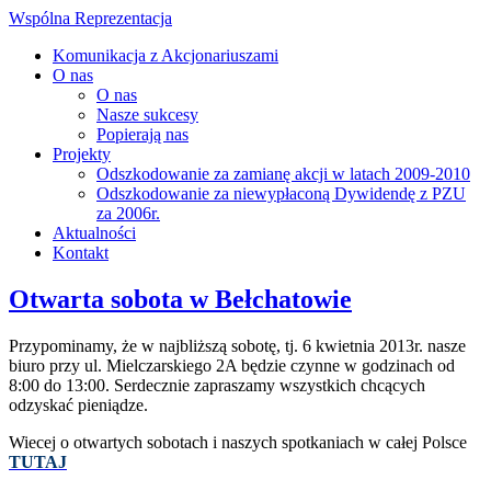
Wspólna Reprezentacja
Komunikacja z Akcjonariuszami
O nas
O nas
Nasze sukcesy
Popierają nas
Projekty
Odszkodowanie za zamianę akcji w latach 2009-2010
Odszkodowanie za niewypłaconą Dywidendę z PZU
za 2006r.
Aktualności
Kontakt
Otwarta sobota w Bełchatowie
Przypominamy, że w najbliższą sobotę, tj. 6 kwietnia 2013r. nasze
biuro przy ul. Mielczarskiego 2A będzie czynne w godzinach od
8:00 do 13:00. Serdecznie zapraszamy wszystkich chcących
odzyskać pieniądze.
Wiecej o otwartych sobotach i naszych spotkaniach w całej Polsce
TUTAJ