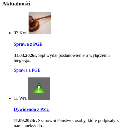
Aktualności
07
Kwi
Sprawa z PGE
31.03.2026r.
Sąd wydał postanowienie o wyłączeniu
biegłego...
Sprawa z PGE
11
Wrz
Dywidenda z PZU
11.09.2024r.
Szanowni Państwo, osoby, które podpisały z
nami aneksy do...