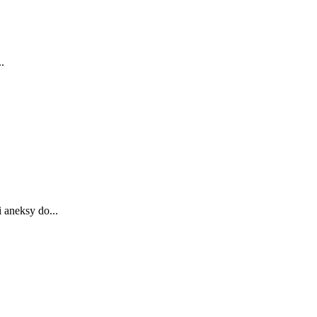
.
 aneksy do...