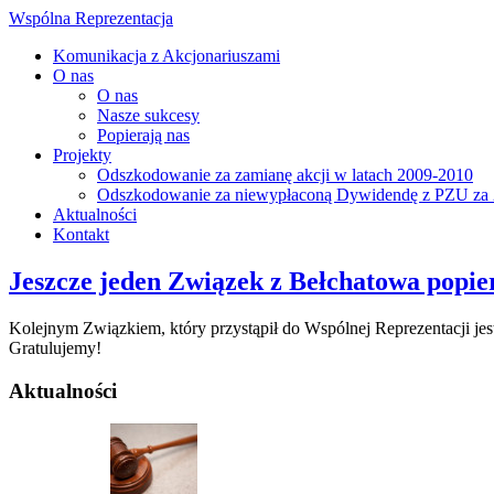
Wspólna Reprezentacja
Komunikacja z Akcjonariuszami
O nas
O nas
Nasze sukcesy
Popierają nas
Projekty
Odszkodowanie za zamianę akcji w latach 2009-2010
Odszkodowanie za niewypłaconą Dywidendę z PZU za 
Aktualności
Kontakt
Jeszcze jeden Związek z Bełchatowa popi
Kolejnym Związkiem, który przystąpił do Wspólnej Reprezentacji j
Gratulujemy!
Aktualności