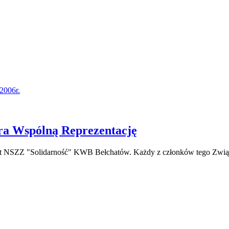
2006r.
era Wspólną Reprezentację
est NSZZ "Solidarność" KWB Bełchatów. Każdy z członków tego Związk