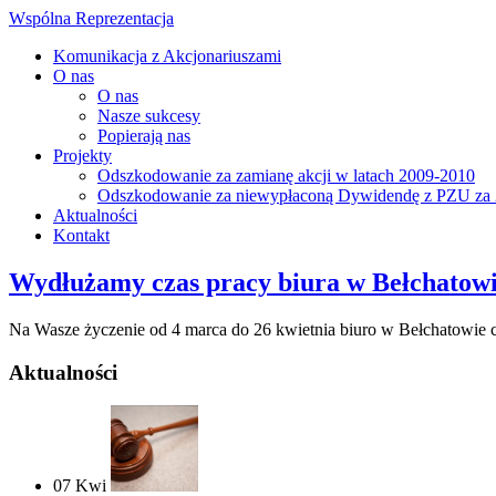
Wspólna Reprezentacja
Komunikacja z Akcjonariuszami
O nas
O nas
Nasze sukcesy
Popierają nas
Projekty
Odszkodowanie za zamianę akcji w latach 2009-2010
Odszkodowanie za niewypłaconą Dywidendę z PZU za 
Aktualności
Kontakt
Wydłużamy czas pracy biura w Bełchatow
Na Wasze życzenie od 4 marca do 26 kwietnia biuro w Bełchatowie c
Aktualności
07
Kwi