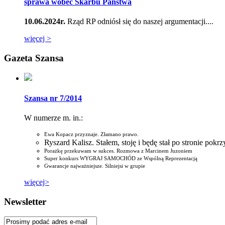
sprawa wobec Skarbu Państwa
10.06.2024r.
Rząd RP odniósł się do naszej argumentacji....
więcej >
Gazeta Szansa
Szansa nr 7/2014
W numerze m. in.:
Ewa Kopacz przyznaje. Złamano prawo.
Ryszard Kalisz. Stałem, stoję i będę stał po stronie pok
Porażkę przekuwam w sukces. Rozmowa z Marcinem Juzoniem
Super konkurs WYGRAJ SAMOCHÓD ze Wspólną Reprezentacją
Gwarancje najważniejsze. Silniejsi w grupie
więcej>
Newsletter