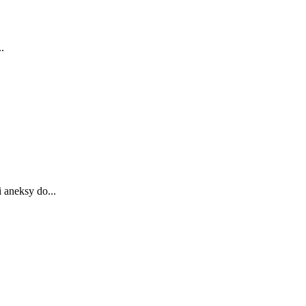
.
 aneksy do...