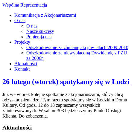
Wspólna Reprezentacja
Komunikacja z Akcjonariuszami
O nas
O nas
Nasze sukcesy
Popierają nas
Projekty
Odszkodowanie za zamianę akcji w latach 2009-2010
Odszkodowanie za niewypłaconą Dywidendę z PZU
za 2006r.
Aktualności
Kontakt
26 lutego (wtorek) spotykamy się w Łodzi
Już we wtorek kolejne spotkanie z akcjonariuszami, którzy chcą
odzyskać pieniądze. Tym razem spotykamy się w Łódzkim Domu
Kultury. Od godz. 12 do 18 zapraszamy wszystkich
zainteresowanych. W sali nr 303 będzie czynny Punkt Obsługi
Klienta. Do zobaczenia.
Aktualności