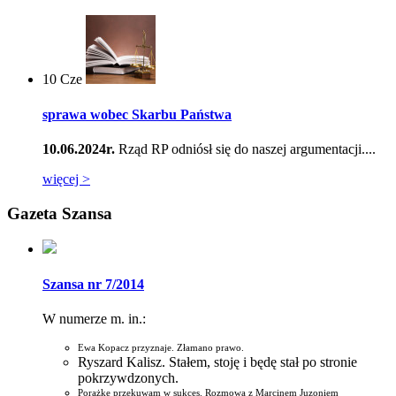
10
Cze
sprawa wobec Skarbu Państwa
10.06.2024r.
Rząd RP odniósł się do naszej argumentacji....
więcej >
Gazeta Szansa
Szansa nr 7/2014
W numerze m. in.:
Ewa Kopacz przyznaje. Złamano prawo.
Ryszard Kalisz. Stałem, stoję i będę stał po stronie
pokrzywdzonych.
Porażkę przekuwam w sukces. Rozmowa z Marcinem Juzoniem