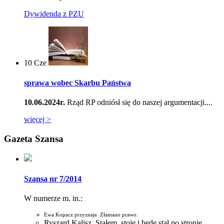
Dywidenda z PZU
10
Cze
sprawa wobec Skarbu Państwa
10.06.2024r.
Rząd RP odniósł się do naszej argumentacji....
więcej >
Gazeta Szansa
Szansa nr 7/2014
W numerze m. in.:
Ewa Kopacz przyznaje. Złamano prawo.
Ryszard Kalisz. Stałem, stoję i będę stał po stronie