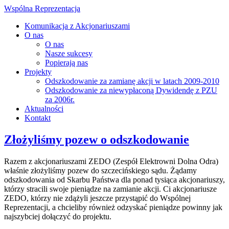
Wspólna Reprezentacja
Komunikacja z Akcjonariuszami
O nas
O nas
Nasze sukcesy
Popierają nas
Projekty
Odszkodowanie za zamianę akcji w latach 2009-2010
Odszkodowanie za niewypłaconą Dywidendę z PZU
za 2006r.
Aktualności
Kontakt
Złożyliśmy pozew o odszkodowanie
Razem z akcjonariuszami ZEDO (Zespół Elektrowni Dolna Odra)
właśnie złożyliśmy pozew do szczecińskiego sądu. Żądamy
odszkodowania od Skarbu Państwa dla ponad tysiąca akcjonariuszy,
którzy stracili swoje pieniądze na zamianie akcji. Ci akcjonariusze
ZEDO, którzy nie zdążyli jeszcze przystąpić do Wspólnej
Reprezentacji, a chcieliby również odzyskać pieniądze powinny jak
najszybciej dołączyć do projektu.