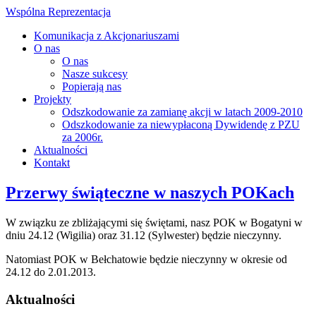
Wspólna Reprezentacja
Komunikacja z Akcjonariuszami
O nas
O nas
Nasze sukcesy
Popierają nas
Projekty
Odszkodowanie za zamianę akcji w latach 2009-2010
Odszkodowanie za niewypłaconą Dywidendę z PZU
za 2006r.
Aktualności
Kontakt
Przerwy świąteczne w naszych POKach
W związku ze zbliżającymi się świętami, nasz POK w Bogatyni w
dniu 24.12 (Wigilia) oraz 31.12 (Sylwester) będzie nieczynny.
Natomiast POK w Bełchatowie będzie nieczynny w okresie od
24.12 do 2.01.2013.
Aktualności