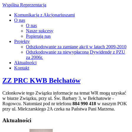
Wspólna Reprezentacja
Komunikacja z Akcjonariuszami
O nas
O nas
Nasze sukcesy
Popierają nas
Projekty
Odszkodowanie za zamianę akcji w latach 2009-2010
Odszkodowanie za niewypłaconą Dywidendę z PZU
za 2006r.
Aktualności
Kontakt
ZZ PRC KWB Bełchatów
Członkowie tego Związku informacje na temat WR mogą uzyskać
w biurze Związku, przy ul. Św. Barbary 3, w Bełchatowie -
Rogowcu. Natomiast pod nr telefonu
884 990 418
w naszym POK
przy ul. Mielczarskiego 2A czeka na Państwa Pani Marzena.
Aktualności