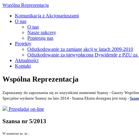
Wspólna Reprezentacja
Komunikacja z Akcjonariuszami
O nas
O nas
Nasze sukcesy
Popierają nas
Projekty
Odszkodowanie za zamianę akcji w latach 2009-2010
Odszkodowanie za niewypłaconą Dywidendę z PZU za 
Aktualności
Kontakt
Wspólna Reprezentacja
Zapraszamy do zapoznania się ze wszystkimi numerami Szansy - Gazety Wspólnej
Specjalne wydanie Szansy na lato 2014 - Szansa Ekstra dostępna jest tutaj -
Szan
Przeglądaj on-line
Szansa nr 5/2013
W numerze m. in.: