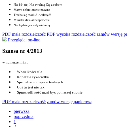
Nie bój się! Nie zwolnią Cię z roboty
Mamy dobre opinie prawne
Trzeba się modlić i walczyć!
Minister działał bezprawnie
Nie będzie jak z dywidendą
PDF mała rozdzielczość
PDF wysoka rozdzielczość
zamów wersję p
Przeglądaj on-line
Szansa nr 4/2013
w numerze m.in.:
W wielkości siła
Kopalnia żywicielka
Specjaliści od spraw trudnych
Coś tu jest nie tak
Sprawiedliwość musi być po naszej stronie
PDF mała rozdzielczość
zamów wersję papierową
pierwsza
poprzednia
1
2