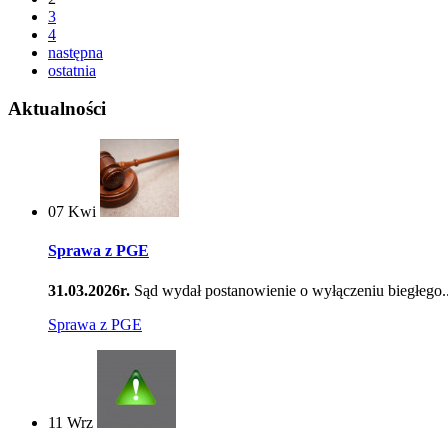
3
4
następna
ostatnia
Aktualności
07
Kwi
Sprawa z PGE
31.03.2026r.
Sąd wydał postanowienie o wyłączeniu biegłego..
Sprawa z PGE
11
Wrz