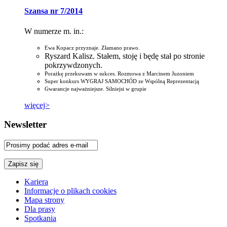
Szansa nr 7/2014
W numerze m. in.:
Ewa Kopacz przyznaje. Złamano prawo.
Ryszard Kalisz. Stałem, stoję i będę stał po stronie
pokrzywdzonych.
Porażkę przekuwam w sukces. Rozmowa z Marcinem Juzoniem
Super konkurs WYGRAJ SAMOCHÓD ze Wspólną Reprezentacją
Gwarancje najważniejsze. Silniejsi w grupie
więcej>
Newsletter
Kariera
Informacje o plikach cookies
Mapa strony
Dla prasy
Spotkania