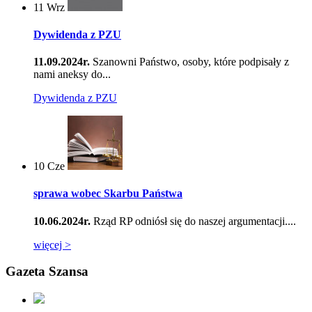
11
Wrz
Dywidenda z PZU
11.09.2024r.
Szanowni Państwo, osoby, które podpisały z
nami aneksy do...
Dywidenda z PZU
10
Cze
sprawa wobec Skarbu Państwa
10.06.2024r.
Rząd RP odniósł się do naszej argumentacji....
więcej >
Gazeta Szansa