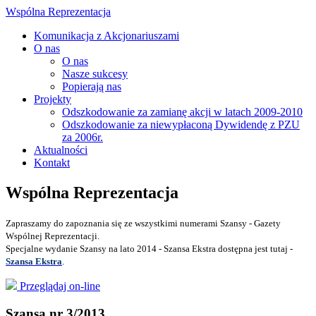
Wspólna Reprezentacja
Komunikacja z Akcjonariuszami
O nas
O nas
Nasze sukcesy
Popierają nas
Projekty
Odszkodowanie za zamianę akcji w latach 2009-2010
Odszkodowanie za niewypłaconą Dywidendę z PZU
za 2006r.
Aktualności
Kontakt
Wspólna Reprezentacja
Zapraszamy do zapoznania się ze wszystkimi numerami Szansy - Gazety
Wspólnej Reprezentacji.
Specjalne wydanie Szansy na lato 2014 - Szansa Ekstra dostępna jest tutaj -
Szansa Ekstra
.
Przeglądaj on-line
Szansa nr 3/2013