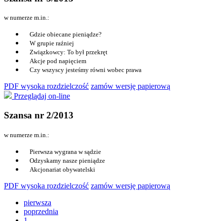
w numerze m.in.:
Gdzie obiecane pieniądze?
W grupie raźniej
Związkowcy: To był przekręt
Akcje pod napięciem
Czy wszyscy jesteśmy równi wobec prawa
PDF wysoka rozdzielczość
zamów wersję papierową
Przeglądaj on-line
Szansa nr 2/2013
w numerze m.in.:
Pierwsza wygrana w sądzie
Odzyskamy nasze pieniądze
Akcjonariat obywatelski
PDF wysoka rozdzielczość
zamów wersję papierową
pierwsza
poprzednia
1