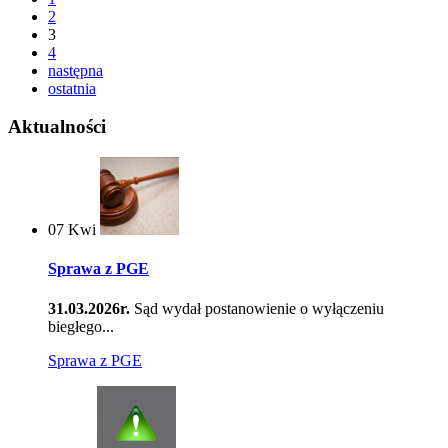
2
3
4
następna
ostatnia
Aktualności
07
Kwi
Sprawa z PGE
31.03.2026r.
Sąd wydał postanowienie o wyłączeniu
biegłego...
Sprawa z PGE