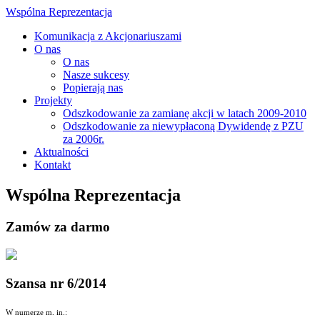
Wspólna Reprezentacja
Komunikacja z Akcjonariuszami
O nas
O nas
Nasze sukcesy
Popierają nas
Projekty
Odszkodowanie za zamianę akcji w latach 2009-2010
Odszkodowanie za niewypłaconą Dywidendę z PZU
za 2006r.
Aktualności
Kontakt
Wspólna Reprezentacja
Zamów za darmo
Szansa nr 6/2014
W numerze m. in.: