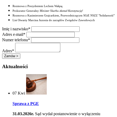
Rozmowa z Prezydentem Lechem Wałęsą
Prokurator Generalny
Minister Skarbu złamał Konstytucję!
Rozmowa z Kazimierzem Grajcarkiem, Przewodniczącym SGiE NSZZ "Solidarność"
List Otwarty Marcina Juzonia do zarządów Związków Zawodowych
Imię i nazwisko*
Adres e-mail*
Numer telefonu*
Adres*
Aktualności
07
Kwi
Sprawa z PGE
31.03.2026r.
Sąd wydał postanowienie o wyłączeniu