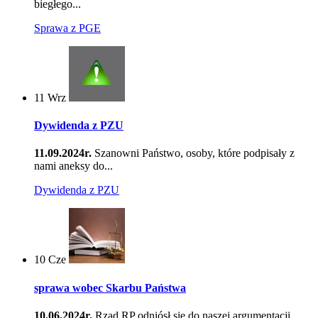
biegłego...
Sprawa z PGE
11
Wrz
Dywidenda z PZU
11.09.2024r.
Szanowni Państwo, osoby, które podpisały z
nami aneksy do...
Dywidenda z PZU
10
Cze
sprawa wobec Skarbu Państwa
10.06.2024r.
Rząd RP odniósł się do naszej argumentacji....