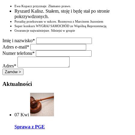
Ewa Kopacz przyznaje. Złamano prawo.
Ryszard Kalisz. Stałem, stoję i będę stał po stronie
pokrzywdzonych.
Porażkę przekuwam w sukces. Rozmowa z Marcinem Juzoniem
Super konkurs WYGRAJ SAMOCHÓD ze Wspólną Reprezentacją
Gwarancje najważniejsze. Silniejsi w grupie
Imię i nazwisko*
Adres e-mail*
Numer telefonu*
Adres*
Aktualności
07
Kwi
Sprawa z PGE