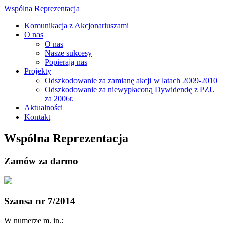
Wspólna Reprezentacja
Komunikacja z Akcjonariuszami
O nas
O nas
Nasze sukcesy
Popierają nas
Projekty
Odszkodowanie za zamianę akcji w latach 2009-2010
Odszkodowanie za niewypłaconą Dywidendę z PZU
za 2006r.
Aktualności
Kontakt
Wspólna Reprezentacja
Zamów za darmo
Szansa nr 7/2014
W numerze m. in.: