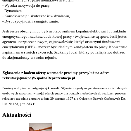
energetycznych) będzie dodatkowym atutem,
- Wysoka motywacja do pracy,
- Dynamizm,
- Konsekwencja i skuteczność w działaniu,
- Dyspozycyjność i zaangażowanie.
Jeśli jesteś obecnym lub byłym pracownikiem kopalni/elektrowni lub zakładu
energetycznego i szukasz dodatkowej pracy - twoje szanse są spore. Jeśli jesteś
agentem ubezpieczeniowym, zajmowałeś się kiedyś otwartymi funduszami
emerytalnymi (OFE) – możesz być idealnym kandydatem do pracy. Koniecznie
napisz nam o swoich sukcesach. Szukamy ludzi, którzy potrafią łatwo dotrzeć
do akcjonariuszy w swoim rejonie.
Zgłoszenia z kodem oferty w temacie prosimy przesyłać na adres:
rekrutacja(małpa)WspolnaReprezentacja.pl
Prosimy o dopisanie następującej klauzuli: "Wyrażam zgodę na przetwarzanie moich danych
osobowych zawartych w mojej ofercie pracy dla potrzeb niezbędnych do realizacji procesu
rekrutacji (zgodnie z ustawą z dnia 29 sierpnia 1997 r. o Ochronie Danych Osobowych Dz.
Ust. Nr 133, poz. 883.)"
Aktualności