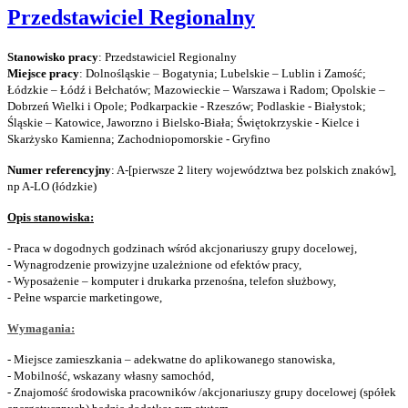
Przedstawiciel Regionalny
Stanowisko pracy
: Przedstawiciel Regionalny
Miejsce pracy
: Dolnośląskie
–
Bogatynia; Lubelskie – Lublin i Zamość;
Łódzkie – Łódź i Bełchatów; Mazowieckie – Warszawa i Radom; Opolskie –
Dobrzeń Wielki i Opole; Podkarpackie - Rzeszów; Podlaskie - Białystok;
Śląskie – Katowice, Jaworzno i Bielsko-Biała; Świętokrzyskie - Kielce i
Skarżysko Kamienna; Zachodniopomorskie - Gryfino
Numer referencyjny
: A-[pierwsze 2 litery województwa bez polskich znaków],
np A-LO (łódzkie)
Opis stanowiska:
- Praca w dogodnych godzinach wśród akcjonariuszy grupy docelowej,
- Wynagrodzenie prowizyjne uzależnione od efektów pracy,
- Wyposażenie – komputer i drukarka przenośna, telefon służbowy,
- Pełne wsparcie marketingowe,
Wymagania:
- Miejsce zamieszkania – adekwatne do aplikowanego stanowiska,
- Mobilność, wskazany własny samochód,
- Znajomość środowiska pracowników /akcjonariuszy grupy docelowej (spółek