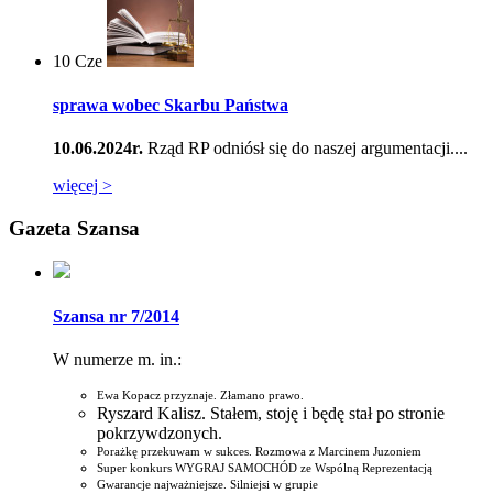
10
Cze
sprawa wobec Skarbu Państwa
10.06.2024r.
Rząd RP odniósł się do naszej argumentacji....
więcej >
Gazeta Szansa
Szansa nr 7/2014
W numerze m. in.:
Ewa Kopacz przyznaje. Złamano prawo.
Ryszard Kalisz. Stałem, stoję i będę stał po stronie
pokrzywdzonych.
Porażkę przekuwam w sukces. Rozmowa z Marcinem Juzoniem
Super konkurs WYGRAJ SAMOCHÓD ze Wspólną Reprezentacją
Gwarancje najważniejsze. Silniejsi w grupie