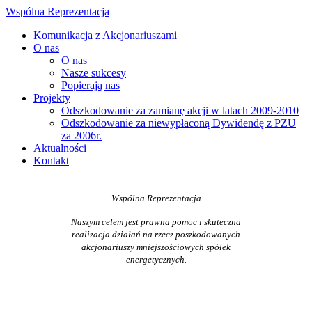
Wspólna Reprezentacja
Komunikacja z Akcjonariuszami
O nas
O nas
Nasze sukcesy
Popierają nas
Projekty
Odszkodowanie za zamianę akcji w latach 2009-2010
Odszkodowanie za niewypłaconą Dywidendę z PZU
za 2006r.
Aktualności
Kontakt
Wspólna Reprezentacja
Naszym celem jest prawna pomoc i skuteczna
realizacja działań na rzecz poszkodowanych
akcjonariuszy mniejszościowych spółek
energetycznych.