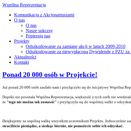
Wspólna Reprezentacja
Komunikacja z Akcjonariuszami
O nas
O nas
Nasze sukcesy
Popierają nas
Projekty
Odszkodowanie za zamianę akcji w latach 2009-2010
Odszkodowanie za niewypłaconą Dywidendę z PZU za 
Aktualności
Kontakt
Ponad 20 000 osób w Projekcie!
Już ponad 20 000 osób zaufało nam i przyłączyło się do inicjatywy Wspólna Repr
Dopóki nie powstała Wspólna Reprezentacja, większość z tych osób nie wiedziała
że
"tego nie można tak zostawić"
i przyłączyła się do wspólnej walki o odzyska
Dziękujemy za wspólną walkę wszystkim uczestnikom Projektu. Jednocześnie zach
straciliście pieniądze, a siedząc biernie, nie pomożecie sobie ich odzyskać.