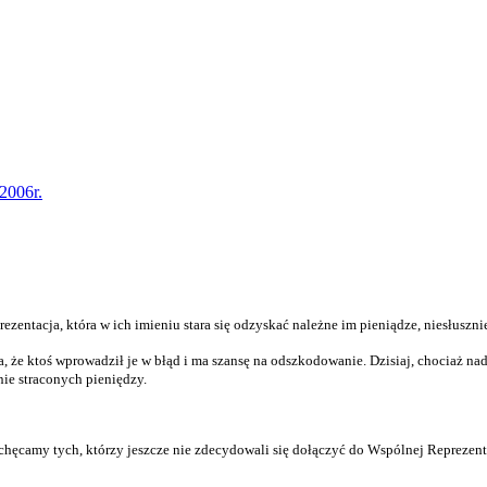
2006r.
ezentacja, która w ich imieniu stara się odzyskać należne im pieniądze, niesłusz
, że ktoś wprowadził je w błąd i ma szansę na odszkodowanie. Dzisiaj, chociaż na
nie straconych pieniędzy.
ęcamy tych, którzy jeszcze nie zdecydowali się dołączyć do Wspólnej Reprezentacj