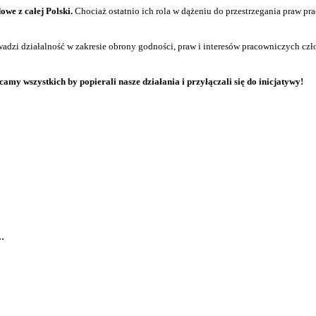
we z całej Polski.
Chociaż ostatnio ich rola w dążeniu do przestrzegania praw pr
 działalność w zakresie obrony godności, praw i interesów pracowniczych człon
amy wszystkich by popierali nasze działania i przyłączali się do inicjatywy!
.