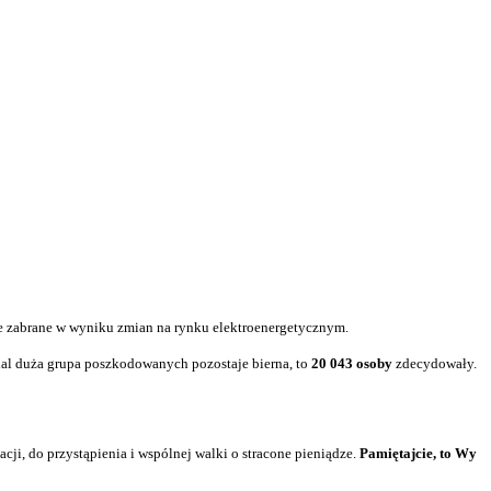
nie zabrane w wyniku zmian na rynku elektroenergetycznym.
dal duża grupa poszkodowanych pozostaje bierna, to
20 043
osoby
zdecydowały.
i, do przystąpienia i wspólnej walki o stracone pieniądze.
Pamiętajcie, to Wy