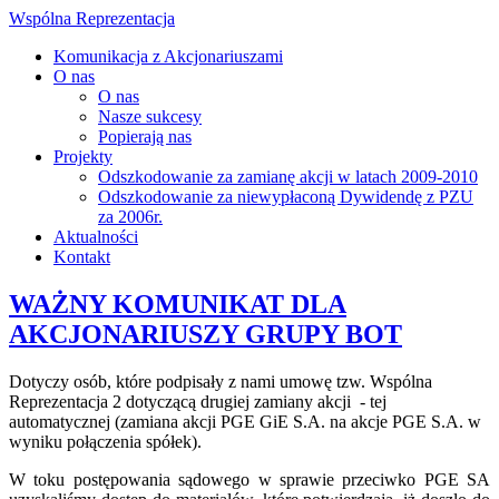
Wspólna Reprezentacja
Komunikacja z Akcjonariuszami
O nas
O nas
Nasze sukcesy
Popierają nas
Projekty
Odszkodowanie za zamianę akcji w latach 2009-2010
Odszkodowanie za niewypłaconą Dywidendę z PZU
za 2006r.
Aktualności
Kontakt
WAŻNY KOMUNIKAT DLA
AKCJONARIUSZY GRUPY BOT
Dotyczy osób, które podpisały z nami umowę tzw. Wspólna
Reprezentacja 2 dotyczącą drugiej zamiany akcji - tej
automatycznej (zamiana akcji PGE GiE S.A. na akcje PGE S.A. w
wyniku połączenia spółek).
W toku postępowania sądowego w sprawie przeciwko PGE SA