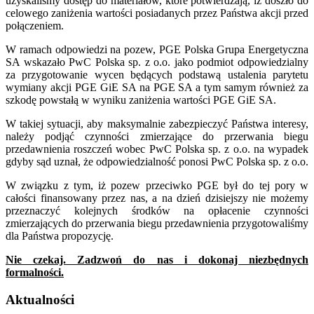
uzyskaliśmy dostęp do materiałów, które potwierdzają, iż doszło do
celowego zaniżenia wartości posiadanych przez Państwa akcji przed
połączeniem.
W ramach odpowiedzi na pozew, PGE Polska Grupa Energetyczna
SA wskazało PwC Polska sp. z o.o. jako podmiot odpowiedzialny
za przygotowanie wycen będących podstawą ustalenia parytetu
wymiany akcji PGE GiE SA na PGE SA a tym samym również za
szkodę powstałą w wyniku zaniżenia wartości PGE GiE SA.
W takiej sytuacji, aby maksymalnie zabezpieczyć Państwa interesy,
należy podjąć czynności zmierzające do przerwania biegu
przedawnienia roszczeń wobec PwC Polska sp. z o.o. na wypadek
gdyby sąd uznał, że odpowiedzialność ponosi PwC Polska sp. z o.o.
W związku z tym, iż pozew przeciwko PGE był do tej pory w
całości finansowany przez nas, a na dzień dzisiejszy nie możemy
przeznaczyć kolejnych środków na opłacenie czynności
zmierzających do przerwania biegu przedawnienia przygotowaliśmy
dla Państwa propozycję.
Nie czekaj. Zadzwoń do nas i dokonaj niezbędnych
formalności.
Aktualności