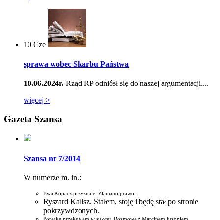
10
Cze
sprawa wobec Skarbu Państwa
10.06.2024r.
Rząd RP odniósł się do naszej argumentacji....
więcej >
Gazeta Szansa
Szansa nr 7/2014
W numerze m. in.:
Ewa Kopacz przyznaje. Złamano prawo.
Ryszard Kalisz. Stałem, stoję i będę stał po stronie
pokrzywdzonych.
Porażkę przekuwam w sukces. Rozmowa z Marcinem Juzoniem