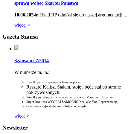
sprawa wobec Skarbu Państwa
10.06.2024r.
Rząd RP odniósł się do naszej argumentacji....
więcej >
Gazeta Szansa
Szansa nr 7/2014
W numerze m. in.:
Ewa Kopacz przyznaje. Złamano prawo.
Ryszard Kalisz. Stałem, stoję i będę stał po stronie
pokrzywdzonych.
Porażkę przekuwam w sukces. Rozmowa z Marcinem Juzoniem
Super konkurs WYGRAJ SAMOCHÓD ze Wspólną Reprezentacją
Gwarancje najważniejsze. Silniejsi w grupie
więcej>
Newsletter