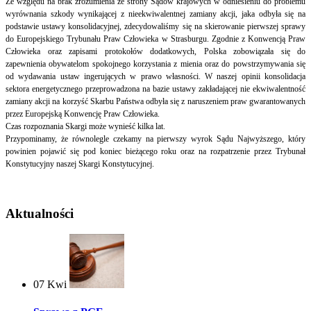
Ze względu na brak zrozumienia ze strony Sądów krajowych w odniesieniu do problemu
wyrównania szkody wynikającej z nieekwiwalentnej zamiany akcji, jaka odbyła się na
podstawie ustawy konsolidacyjnej, zdecydowaliśmy się na skierowanie pierwszej sprawy
do Europejskiego Trybunału Praw Człowieka w Strasburgu. Zgodnie z Konwencją Praw
Człowieka oraz zapisami protokołów dodatkowych, Polska zobowiązała się do
zapewnienia obywatelom spokojnego korzystania z mienia oraz do powstrzymywania się
od wydawania ustaw ingerujących w prawo własności. W naszej opinii konsolidacja
sektora energetycznego przeprowadzona na bazie ustawy zakładającej nie ekwiwalentność
zamiany akcji na korzyść Skarbu Państwa odbyła się z naruszeniem praw gwarantowanych
przez Europejską Konwencję Praw Człowieka.
Czas rozpoznania Skargi może wynieść kilka lat.
Przypominamy, że równolegle czekamy na pierwszy wyrok Sądu Najwyższego, który
powinien pojawić się pod koniec bieżącego roku oraz na rozpatrzenie przez Trybunał
Konstytucyjny naszej Skargi Konstytucyjnej.
Aktualności
07
Kwi