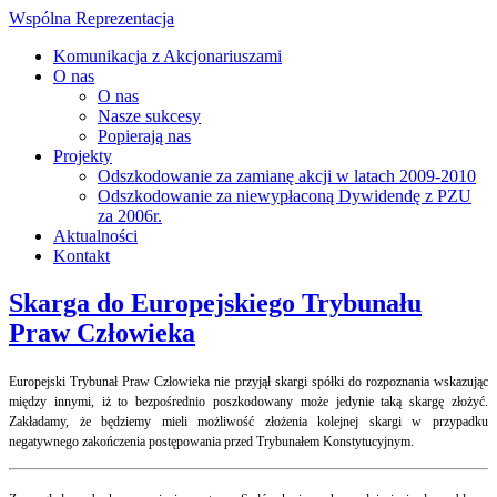
Wspólna Reprezentacja
Komunikacja z Akcjonariuszami
O nas
O nas
Nasze sukcesy
Popierają nas
Projekty
Odszkodowanie za zamianę akcji w latach 2009-2010
Odszkodowanie za niewypłaconą Dywidendę z PZU
za 2006r.
Aktualności
Kontakt
Skarga do Europejskiego Trybunału
Praw Człowieka
Europejski Trybunał Praw Człowieka nie przyjął skargi spółki do rozpoznania wskazując
między innymi, iż to bezpośrednio poszkodowany może jedynie taką skargę złożyć.
Zakładamy, że będziemy mieli możliwość złożenia kolejnej skargi w przypadku
negatywnego zakończenia postępowania przed Trybunałem Konstytucyjnym.