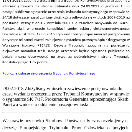
15.03.2021r.
Zgodnie z treścią pisma z Trybunału Konstytucyjnego oraz zgodnie z
informacją zawartą na stronie Trybunału dnia 24.03.2021 o godzinie 13:30
nastąpi publiczne ogłoszenie orzeczenia Trybunału Konstytucyjnego w sprawie SK
24/18 dotyczącej zasad zamiany akcji, która odbywała się w latach 2009-2010 na
podstawie ustawy z dnia 7 września 2007 r. o zasadach nabywania od Skarbu
Państwa akcji w procesie konsolidacji spółek sektora elektroenergetycznego.
Dokładnie 6 lat temu 12.03.2015 Trybunał Konstytucyjny umorzył postępowanie
dotyczące tej samej kwestii zainicjowane pytaniem prawnym Sądu Okręgowego w
Warszawie (sprawa P16/13). Decyzja Trybunału zapadnie na posiedzeniu
niejawnym natomiast treść samego orzeczenie będzie ogłoszona publicznie co
będzie można obserwować na żywo za pośrednictwem strony Trybunału
Konstytucyjnego. Link poniżej:
Publiczne ogłoszenie orzeczenia Trybunału Konstytucyjnego
28.02.2018 Złożyliśmy wniosek o zawieszenie postępowania do
czasu wydania orzeczenia przez Trybunał Konstytucyjny w sprawie
o sygnaturze SK 7/17. Prokuratoria Generalna reprezentująca Skarb
Państwa wniosła o oddalenie naszego wniosku.
W sprawie przeciwko Skarbowi Państwa cały czas oczekujemy na
decyzję Europejskiego Trybunału Praw Człowieka o przyjęciu