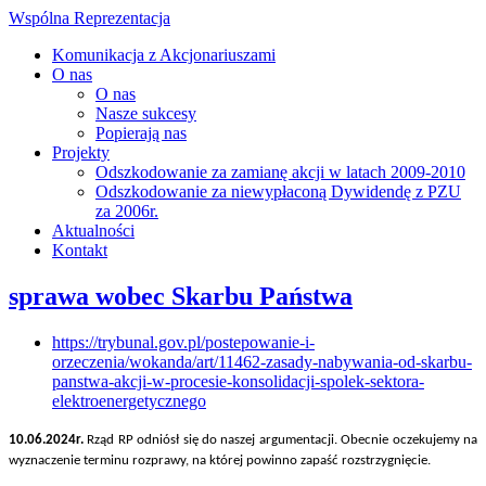
Wspólna Reprezentacja
Komunikacja z Akcjonariuszami
O nas
O nas
Nasze sukcesy
Popierają nas
Projekty
Odszkodowanie za zamianę akcji w latach 2009-2010
Odszkodowanie za niewypłaconą Dywidendę z PZU
za 2006r.
Aktualności
Kontakt
sprawa wobec Skarbu Państwa
https://trybunal.gov.pl/postepowanie-i-
orzeczenia/wokanda/art/11462-zasady-nabywania-od-skarbu-
panstwa-akcji-w-procesie-konsolidacji-spolek-sektora-
elektroenergetycznego
10.06.2024r.
Rząd RP odniósł się do naszej argumentacji. Obecnie oczekujemy na
wyznaczenie terminu rozprawy, na której powinno zapaść rozstrzygnięcie.