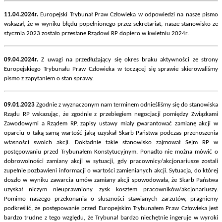
11.04.2024r.
Europejski Trybunał Praw Człowieka w odpowiedzi na nasze pismo
wskazał, że w wyniku błędu popełnionego przez sekretariat, nasze stanowisko ze
stycznia 2023 zostało przesłane Rządowi RP dopiero w kwietniu 2024r.
09.04.2024r.
Z uwagi na przedłużający się okres braku aktywności ze strony
Europejskiego Trybunału Praw Człowieka w toczącej się sprawie skierowaliśmy
pismo z zapytaniem o stan sprawy.
09.01.2023
Zgodnie z wyznaczonym nam terminem odnieśliśmy się do stanowiska
Rządu RP wskazując, że zgodnie z przebiegiem negocjacji pomiędzy Związkami
Zawodowymi a Rządem RP, zapisy ustawy miały gwarantować zamianę akcji w
oparciu o taką samą wartość jaką uzyskał Skarb Państwa podczas przenoszenia
własności swoich akcji. Dokładnie takie stanowisko zajmował Sejm RP w
postępowaniu przed Trybunałem Konstytucyjnym. Ponadto nie można mówić o
dobrowolności zamiany akcji w sytuacji, gdy pracownicy/akcjonariusze zostali
zupełnie pozbawieni informacji o wartości zamienianych akcji. Sytuacja, do której
doszło w wyniku zawarcia umów zamiany akcji spowodowała, że Skarb Państwa
uzyskał niczym nieuprawniony zysk kosztem pracowników/akcjonariuszy.
Pomimo naszego przekonania o słuszności stawianych zarzutów, pragniemy
podkreślić, że postępowanie przed Europejskim Trybunałem Praw Człowieka jest
bardzo trudne z tego względu, że Trybunał bardzo niechętnie ingeruje w wyroki