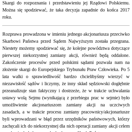
Skargi do rozpoznania i przedstawieniu jej Rządowi Polskiemu.
Można się spodziewać, że taka decyzja zapadnie do końca 2017
roku.
Rozprawa prowadzona w imieniu jednego akcjonariusza przeciwko
Skarbowi Państwa przed Sądem Najwyższym została przegrana.
Niestety możemy spodziewać się, że kolejne powództwa dotyczące
pierwszej niekorzystnej zamiany akcji, również będą oddalone.
Zakończenie procesów przed polskimi sądami pozwala nam na
złożenie skargi do Europejskiego Trybunału Praw Człowieka. Po 5
lata walki o sprawiedliwość bardzo chcielibyśmy wierzyć w
niezawisłość sądów i liczymy, że inny skład sędziowski dogłębnie
przeanalizuje stan faktyczny i dostrzeże, że w trakcie uchwalania
ustawy wolą Sejmu (wynikającą z przebiegu prac w sejmie) było
umożliwienie akcjonariuszom zamiany akcji na uczciwych
zasadach, a w trakcie procesu zamiany pracownicy/akcjonariusze
byli wprowadzani w błąd przez urzędników państwowych, którzy
zachęcali ich do niekorzystnej dla nich operacji zamiany akcji celem