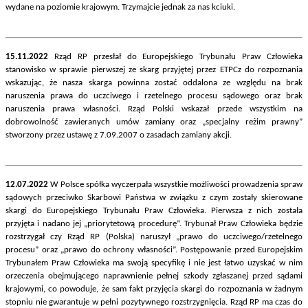
wydane na poziomie krajowym. Trzymajcie jednak za nas kciuki.
15.11.2022
Rząd RP przesłał do Europejskiego Trybunału Praw Człowieka
stanowisko w sprawie pierwszej ze skarg przyjętej przez ETPCz do rozpoznania
wskazując, że nasza skarga powinna zostać oddalona ze względu na brak
naruszenia prawa do uczciwego i rzetelnego procesu sądowego oraz brak
naruszenia prawa własności. Rząd Polski wskazał przede wszystkim na
dobrowolność zawieranych umów zamiany oraz „specjalny reżim prawny”
stworzony przez ustawę z 7.09.2007 o zasadach zamiany akcji.
12.07.2022
W Polsce spółka wyczerpała wszystkie możliwości prowadzenia spraw
sądowych przeciwko Skarbowi Państwa w związku z czym zostały skierowane
skargi do Europejskiego Trybunału Praw Człowieka. Pierwsza z nich została
przyjęta i nadano jej „priorytetową procedurę”. Trybunał Praw Człowieka będzie
rozstrzygał czy Rząd RP (Polska) naruszył „prawo do uczciwego/rzetelnego
procesu” oraz „prawo do ochrony własności”. Postępowanie przed Europejskim
Trybunałem Praw Człowieka ma swoją specyfikę i nie jest łatwo uzyskać w nim
orzeczenia obejmującego naprawnienie pełnej szkody zgłaszanej przed sądami
krajowymi, co powoduje, że sam fakt przyjęcia skargi do rozpoznania w żadnym
stopniu nie gwarantuje w pełni pozytywnego rozstrzygnięcia. Rząd RP ma czas do