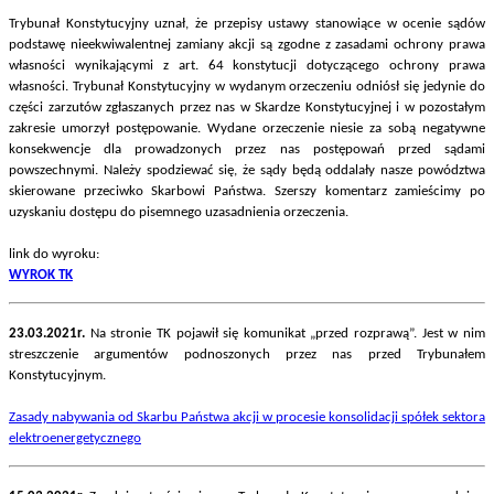
Trybunał Konstytucyjny uznał, że przepisy ustawy stanowiące w ocenie sądów
podstawę nieekwiwalentnej zamiany akcji są zgodne z zasadami ochrony prawa
własności wynikającymi z art. 64 konstytucji dotyczącego ochrony prawa
własności. Trybunał Konstytucyjny w wydanym orzeczeniu odniósł się jedynie do
części zarzutów zgłaszanych przez nas w Skardze Konstytucyjnej i w pozostałym
zakresie umorzył postępowanie. Wydane orzeczenie niesie za sobą negatywne
konsekwencje dla prowadzonych przez nas postępowań przed sądami
powszechnymi. Należy spodziewać się, że sądy będą oddalały nasze powództwa
skierowane przeciwko Skarbowi Państwa. Szerszy komentarz zamieścimy po
uzyskaniu dostępu do pisemnego uzasadnienia orzeczenia.
link do wyroku:
WYROK TK
23.03.2021r.
Na stronie TK pojawił się komunikat „przed rozprawą”. Jest w nim
streszczenie argumentów podnoszonych przez nas przed Trybunałem
Konstytucyjnym.
Zasady nabywania od Skarbu Państwa akcji w procesie konsolidacji spółek sektora
elektroenergetycznego