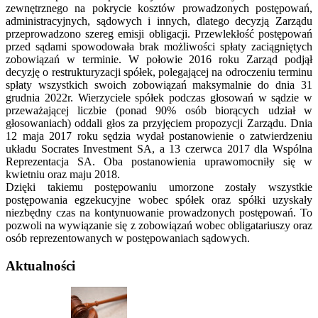
zewnętrznego na pokrycie kosztów prowadzonych postępowań,
administracyjnych, sądowych i innych, dlatego decyzją Zarządu
przeprowadzono szereg emisji obligacji. Przewlekłość postępowań
przed sądami spowodowała brak możliwości spłaty zaciągniętych
zobowiązań w terminie. W połowie 2016 roku Zarząd podjął
decyzję o restrukturyzacji spółek, polegającej na odroczeniu terminu
spłaty wszystkich swoich zobowiązań maksymalnie do dnia 31
grudnia 2022r. Wierzyciele spółek podczas głosowań w sądzie w
przeważającej liczbie (ponad 90% osób biorących udział w
głosowaniach) oddali głos za przyjęciem propozycji Zarządu. Dnia
12 maja 2017 roku sędzia wydał postanowienie o zatwierdzeniu
układu Socrates Investment SA, a 13 czerwca 2017 dla Wspólna
Reprezentacja SA. Oba postanowienia uprawomocniły się w
kwietniu oraz maju 2018.
Dzięki takiemu postępowaniu umorzone zostały wszystkie
postępowania egzekucyjne wobec spółek oraz spółki uzyskały
niezbędny czas na kontynuowanie prowadzonych postępowań. To
pozwoli na wywiązanie się z zobowiązań wobec obligatariuszy oraz
osób reprezentowanych w postępowaniach sądowych.
Aktualności