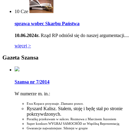
10
Cze
sprawa wobec Skarbu Państwa
10.06.2024r.
Rząd RP odniósł się do naszej argumentacji....
więcej >
Gazeta Szansa
Szansa nr 7/2014
W numerze m. in.:
Ewa Kopacz przyznaje. Złamano prawo.
Ryszard Kalisz. Stałem, stoję i będę stał po stronie
pokrzywdzonych.
Porażkę przekuwam w sukces. Rozmowa z Marcinem Juzoniem
Super konkurs WYGRAJ SAMOCHÓD ze Wspólną Reprezentacją
Gwarancje najważniejsze. Silniejsi w grupie