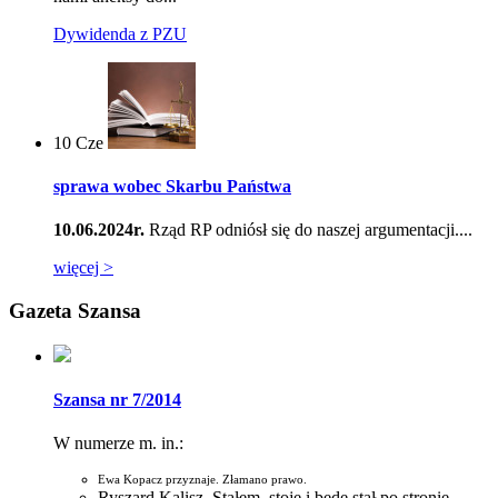
Dywidenda z PZU
10
Cze
sprawa wobec Skarbu Państwa
10.06.2024r.
Rząd RP odniósł się do naszej argumentacji....
więcej >
Gazeta Szansa
Szansa nr 7/2014
W numerze m. in.:
Ewa Kopacz przyznaje. Złamano prawo.
Ryszard Kalisz. Stałem, stoję i będę stał po stronie