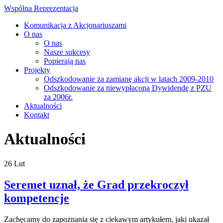
Wspólna Reprezentacja
Komunikacja z Akcjonariuszami
O nas
O nas
Nasze sukcesy
Popierają nas
Projekty
Odszkodowanie za zamianę akcji w latach 2009-2010
Odszkodowanie za niewypłaconą Dywidendę z PZU
za 2006r.
Aktualności
Kontakt
Aktualności
26
Lut
Seremet uznał, że Grad przekroczył
kompetencje
Zachęcamy do zapoznania się z ciekawym artykułem, jaki ukazał