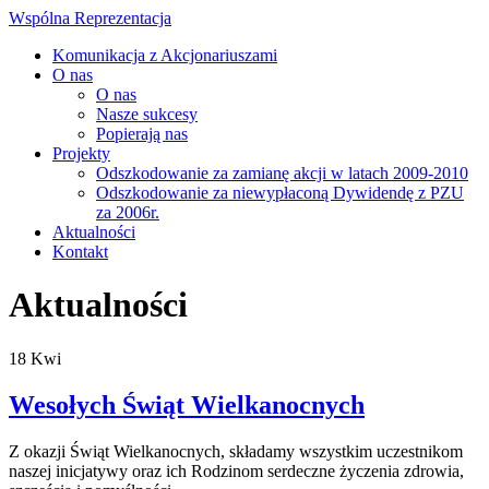
Wspólna Reprezentacja
Komunikacja z Akcjonariuszami
O nas
O nas
Nasze sukcesy
Popierają nas
Projekty
Odszkodowanie za zamianę akcji w latach 2009-2010
Odszkodowanie za niewypłaconą Dywidendę z PZU
za 2006r.
Aktualności
Kontakt
Aktualności
18
Kwi
Wesołych Świąt Wielkanocnych
Z okazji Świąt Wielkanocnych, składamy wszystkim uczestnikom
naszej inicjatywy oraz ich Rodzinom serdeczne życzenia zdrowia,