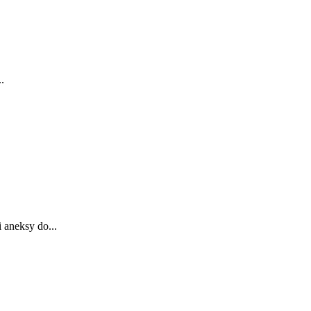
.
 aneksy do...