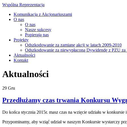
Wspólna Reprezentacja
Komunikacja z Akcjonariuszami
O nas
O nas
Nasze sukcesy
Popierają nas
Projekty
Odszkodowanie za zamianę akcji w latach 2009-2010
Odszkodowanie za niewypłaconą Dywidendę z PZU za 
Aktualności
Kontakt
Aktualności
29
Gru
Przedłużamy czas trwania Konkursu Wyg
Do końca stycznia 2015r. masz czas na wzięcie udziału w konkursie 
Przypominamy, aby wziąć udział w naszym Konkursie wystarczy przy