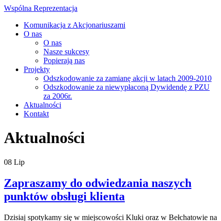
Wspólna Reprezentacja
Komunikacja z Akcjonariuszami
O nas
O nas
Nasze sukcesy
Popierają nas
Projekty
Odszkodowanie za zamianę akcji w latach 2009-2010
Odszkodowanie za niewypłaconą Dywidendę z PZU
za 2006r.
Aktualności
Kontakt
Aktualności
08
Lip
Zapraszamy do odwiedzania naszych
punktów obsługi klienta
Dzisiaj spotykamy się w miejscowości Kluki oraz w Bełchatowie na