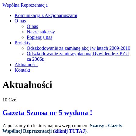
Wspólna Reprezentacja
Komunikacja z Akcjonariuszami
O nas
O nas
Nasze sukcesy
Popierają nas
Projekty
Odszkodowanie za zamianę akcji w latach 2009-2010
Odszkodowanie za niewypłaconą Dywidendę z PZU
za 2006r.
Aktualności
Kontakt
Aktualności
10
Cze
Gazeta Szansa nr 5 wydana !
Zapraszamy do lektury najnowszego numeru
Szansy - Gazety
Wspólnej Reprezentacji (
kliknij TUTAJ
).