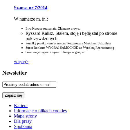
Szansa nr 7/2014
W numerze m. in.:
Ewa Kopacz przyznaje. Złamano prawo.
Ryszard Kalisz. Stałem, stoję i będę stał po stronie
pokrzywdzonych.
Porażkę przekuwam w sukces. Rozmowa z Marcinem Juzoniem
Super konkurs WYGRAJ SAMOCHÓD ze Wspólną Reprezentacją
Gwarancje najważniejsze. Silniejsi w grupie
więcej>
Newsletter
Kariera
Informacje o plikach cookies
Mapa strony
Dla prasy
Spotkania