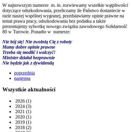
W najnowszym numerze m. in. rozwiewamy wszelkie wątpliwości
dotyczące odszkodowania, przeliczamy ile Państwo dostaniecie w
razie naszej wspólnej wygranej, przedstawiamy opinie prawne na
temat prawa pracy, odszkodowania bez podatku a także
prezentujemy sylwetkę nowego związku zawodowego Solidarność
80 w Turowie. Ponadto w numerze:
Nie bój się! Nie zwolnią Cię z roboty
Mamy dobre opinie prawne
Trzeba się modlić i walczyć!
Minister działał bezprawnie
Nie będzie jak z dywidendą
poprzednia
następna
Wszystkie aktualności
2026
(1)
2024
(3)
2021
(1)
2020
(1)
2019
(1)
2018
(2)