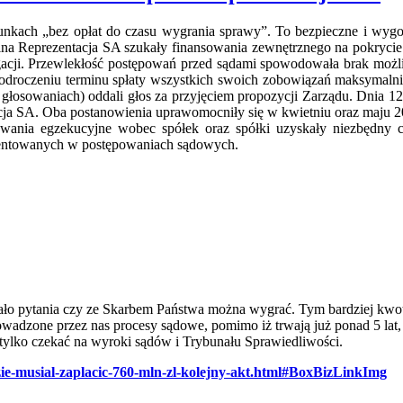
nkach „bez opłat do czasu wygrania sprawy”. To bezpieczne i wygodn
ólna Reprezentacja SA szukały finansowania zewnętrznego na pokryci
igacji. Przewlekłość postępowań przed sądami spowodowała brak możl
 na odroczeniu terminu spłaty wszystkich swoich zobowiązań maksymaln
 głosowaniach) oddali głos za przyjęciem propozycji Zarządu. Dnia 1
cja SA. Oba postanowienia uprawomocniły się w kwietniu oraz maju 
powania egzekucyjne wobec spółek oraz spółki uzyskały niezbędny
ezentowanych w postępowaniach sądowych.
ało pytania czy ze Skarbem Państwa można wygrać. Tym bardziej kwotę
rowadzone przez nas procesy sądowe, pomimo iż trwają już ponad 5 lat,
ć tylko czekać na wyroki sądów i Trybunału Sprawiedliwości.
zie-musial-zaplacic-760-mln-zl-kolejny-akt.html#BoxBizLinkImg