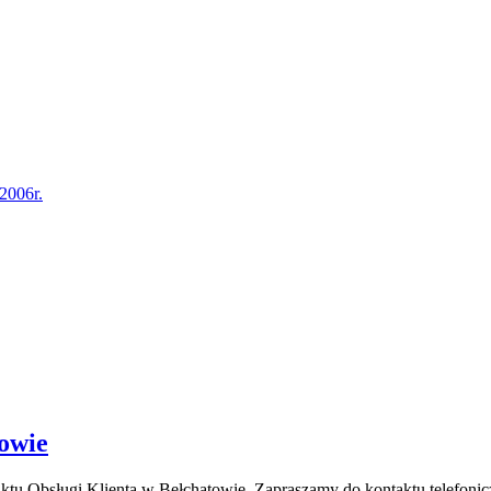
2006r.
towie
nktu Obsługi Klienta w Bełchatowie. Zapraszamy do kontaktu telefo