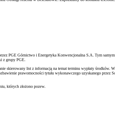
ną przez PGE Górnictwo i Energetyka Konwencjonalna S.A. Tym samy
ki z grupy PGE.
ie skierowany list z informacją na temat terminu wypłaty środków. W
bawienie prawomocności tytułu wykonawczego uzyskanego przez Socr
niu, których złożono pozew.