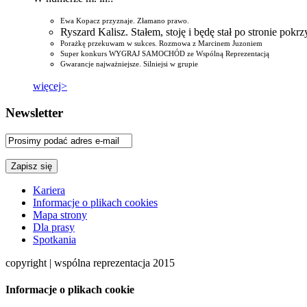
Ewa Kopacz przyznaje. Złamano prawo.
Ryszard Kalisz. Stałem, stoję i będę stał po stronie pok
Porażkę przekuwam w sukces. Rozmowa z Marcinem Juzoniem
Super konkurs WYGRAJ SAMOCHÓD ze Wspólną Reprezentacją
Gwarancje najważniejsze. Silniejsi w grupie
więcej>
Newsletter
Kariera
Informacje o plikach cookies
Mapa strony
Dla prasy
Spotkania
copyright | wspólna reprezentacja 2015
Informacje o plikach cookie