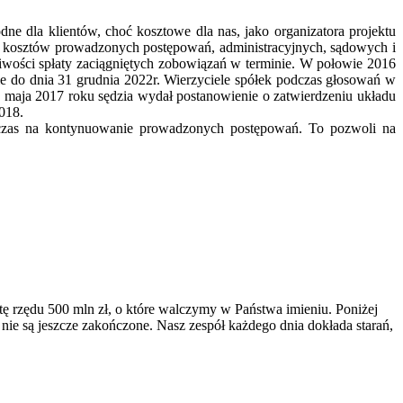
e dla klientów, choć kosztowe dla nas, jako organizatora projektu
e kosztów prowadzonych postępowań, administracyjnych, sądowych i
iwości spłaty zaciągniętych zobowiązań w terminie. W połowie 2016
ie do dnia 31 grudnia 2022r. Wierzyciele spółek podczas głosowań w
2 maja 2017 roku sędzia wydał postanowienie o zatwierdzeniu układu
2018.
 czas na kontynuowanie prowadzonych postępowań. To pozwoli na
 rzędu 500 mln zł, o które walczymy w Państwa imieniu. Poniżej
 nie są jeszcze zakończone. Nasz zespół każdego dnia dokłada starań,