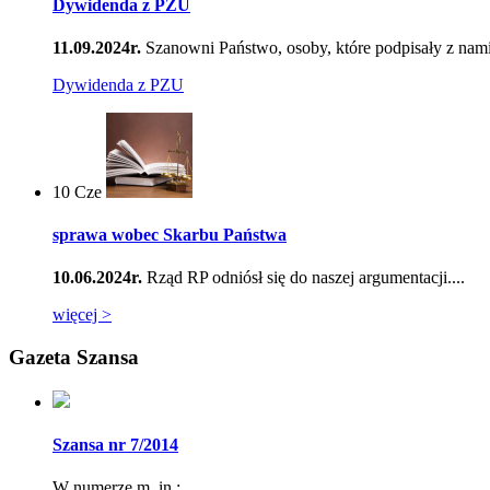
Dywidenda z PZU
11.09.2024r.
Szanowni Państwo, osoby, które podpisały z nami
Dywidenda z PZU
10
Cze
sprawa wobec Skarbu Państwa
10.06.2024r.
Rząd RP odniósł się do naszej argumentacji....
więcej >
Gazeta Szansa
Szansa nr 7/2014
W numerze m. in.: