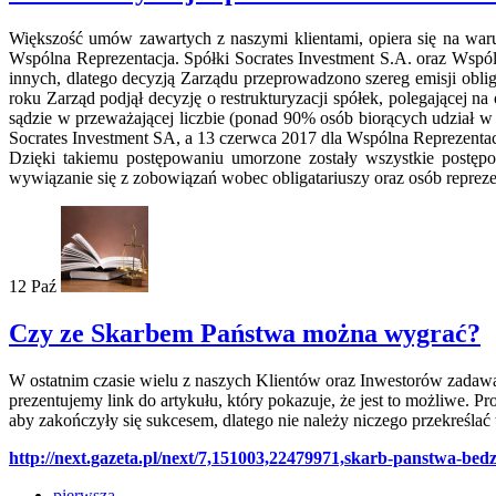
Większość umów zawartych z naszymi klientami, opiera się na waru
Wspólna Reprezentacja. Spółki Socrates Investment S.A. oraz Wsp
innych, dlatego decyzją Zarządu przeprowadzono szereg emisji obl
roku Zarząd podjął decyzję o restrukturyzacji spółek, polegającej
sądzie w przeważającej liczbie (ponad 90% osób biorących udział w
Socrates Investment SA, a 13 czerwca 2017 dla Wspólna Reprezenta
Dzięki takiemu postępowaniu umorzone zostały wszystkie postę
wywiązanie się z zobowiązań wobec obligatariuszy oraz osób repr
12
Paź
Czy ze Skarbem Państwa można wygrać?
W ostatnim czasie wielu z naszych Klientów oraz Inwestorów zadaw
prezentujemy link do artykułu, który pokazuje, że jest to możliwe. P
aby zakończyły się sukcesem, dlatego nie należy niczego przekreśla
http://next.gazeta.pl/next/7,151003,22479971,skarb-panstwa-bed
pierwsza