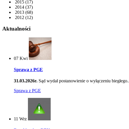
2015
(17)
2014
(37)
2013
(68)
2012
(12)
Aktualności
07
Kwi
Sprawa z PGE
31.03.2026r.
Sąd wydał postanowienie o wyłączeniu biegłego..
Sprawa z PGE
11
Wrz