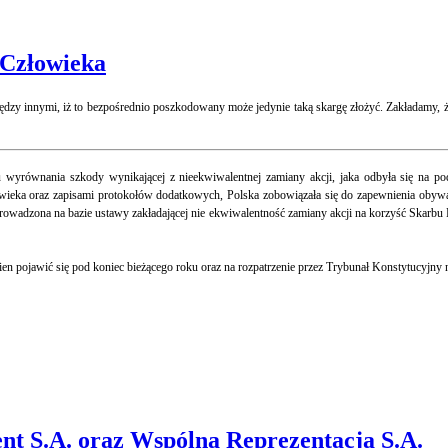
 Człowieka
iędzy innymi, iż to bezpośrednio poszkodowany może jedynie taką skargę złożyć. Zakładamy, 
wyrównania szkody wynikającej z nieekwiwalentnej zamiany akcji, jaka odbyła się na pod
ieka oraz zapisami protokołów dodatkowych, Polska zobowiązała się do zapewnienia obywa
eprowadzona na bazie ustawy zakładającej nie ekwiwalentność zamiany akcji na korzyść Ska
pojawić się pod koniec bieżącego roku oraz na rozpatrzenie przez Trybunał Konstytucyjny n
ent S.A. oraz Wspólna Reprezentacja S.A.