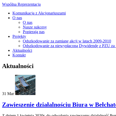
Wspólna Reprezentacja
Komunikacja z Akcjonariuszami
O nas
O nas
Nasze sukcesy
Popierają nas
Projekty
Odszkodowanie za zamianę akcji w latach 2009-2010
Odszkodowanie za niewypłaconą Dywidendę z PZU za 
Aktualności
Kontakt
Aktualności
31
Mar
Zawieszenie działalnościu Biura w Bełcha
Z dniem 1 kwietnia 2020r. do odwołania zawieszamy działalność Pu